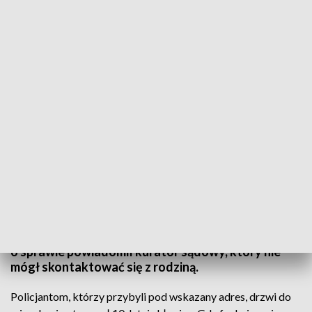
Policjanci zastali w mieszkaniu kompletnie pijanych dorosłych i dzieci bez
opieki (fot. Shutterstock forma82)
Wrocławska policja interweniowała w jednym z
mieszkań na Krzykach we Wrocławiu.
Funkcjonariusze na miejscu zastali kompletnie
pijanych rodziców i pozostawione bez opieki dzieci.
o sprawie powiadomił kurator sądowy, który nie
mógł skontaktować się z rodziną.
Policjantom, którzy przybyli pod wskazany adres, drzwi do