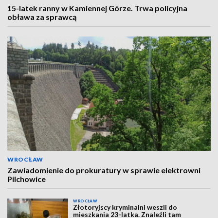
15-latek ranny w Kamiennej Górze. Trwa policyjna
obława za sprawcą
WROCŁAW
Zawiadomienie do prokuratury w sprawie elektrowni
Pilchowice
WROCŁAW
Złotoryjscy kryminalni weszli do
mieszkania 23-latka. Znaleźli tam