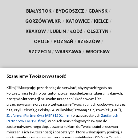
BIAŁYSTOK
/
BYDGOSZCZ
/
GDAŃSK
/
GORZÓW WLKP.
/
KATOWICE
/
KIELCE
/
KRAKÓW
/
LUBLIN
/
ŁÓDŹ
/
OLSZTYN
/
OPOLE
/
POZNAŃ
/
RZESZÓW
/
SZCZECIN
/
WARSZAWA
/
WROCŁAW
Szanujemy Twoją prywatność
Dołącz do nas:
Kliknij "Akceptuję i przechodzę do serwisu", aby wyrazić zgody na
korzystanie z technologii automatycznego śledzenia i zbierania danych,
TVP
dostęp do informacji na Twoim urządzeniu końcowym i ich
Abonament TVP
przechowywanie oraz na przetwarzanie Twoich danych osobowych przez
Regulamin TVP
nas, czyli Telewizję Polską S.A. w likwidacji (zwaną dalej również „TVP”),
Emisja w TVP
Polityka prywatności
Zaufanych Partnerów z IAB* (1201 firm)
oraz pozostałych
Zaufanych
Partnerów TVP (93 firm)
, w celach marketingowych (w tym do
Centrum informacji TVP
Moje zgody
zautomatyzowanego dopasowania reklam do Twoich zainteresowań i
mierzenia ich skuteczności) i pozostałych, które wskazujemy poniżej, a
Naziemna Telewizja Cyfrowa
Pomoc
także zgody na udostępnianie przez nas identyfikatora PPID do Google.