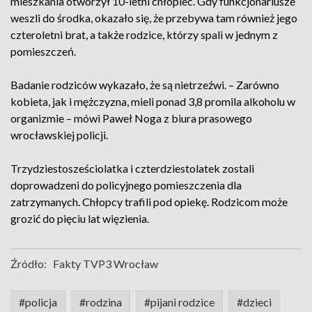
mieszkania otworzył 10-letni chłopiec. Gdy funkcjonariusze
weszli do środka, okazało się, że przebywa tam również jego
czteroletni brat, a także rodzice, którzy spali w jednym z
pomieszczeń.
Badanie rodziców wykazało, że są nietrzeźwi. – Zarówno
kobieta, jak i mężczyzna, mieli ponad 3,8 promila alkoholu w
organizmie – mówi Paweł Noga z biura prasowego
wrocławskiej policji.
Trzydziestosześciolatka i czterdziestolatek zostali
doprowadzeni do policyjnego pomieszczenia dla
zatrzymanych. Chłopcy trafili pod opiekę. Rodzicom może
grozić do pięciu lat więzienia.
Źródło:
Fakty TVP3 Wrocław
#policja
#rodzina
#pijani rodzice
#dzieci