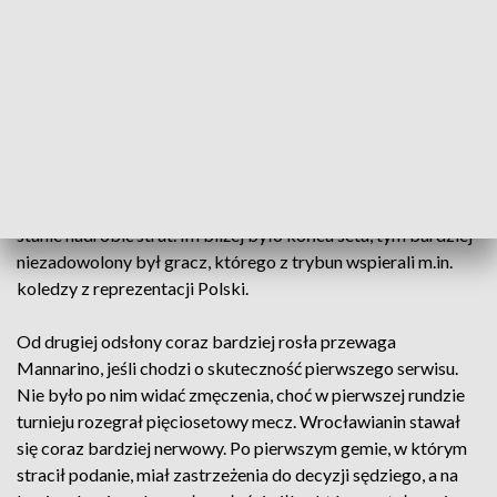
Obaj zawodnicy nie wygrali „break pointa”, jakiego mieli w
pierwszej części pierwszej partii. Kluczowy okazał się
siódmy gem, który Hurkacz zaczął od stanu 0:40.
Doprowadził jeszcze do wyrównania, wygrywając przy tym
składającą się z 35 uderzeń wymianę, ale po chwili jednak i
tak stracił podanie. Co prawda posłał w tej odsłonie siedem
asów, ale miał też 13 niewymuszonych błędów i nie był w
stanie nadrobić strat. Im bliżej było końca seta, tym bardziej
niezadowolony był gracz, którego z trybun wspierali m.in.
koledzy z reprezentacji Polski.
Od drugiej odsłony coraz bardziej rosła przewaga
Mannarino, jeśli chodzi o skuteczność pierwszego serwisu.
Nie było po nim widać zmęczenia, choć w pierwszej rundzie
turnieju rozegrał pięciosetowy mecz. Wrocławianin stawał
się coraz bardziej nerwowy. Po pierwszym gemie, w którym
stracił podanie, miał zastrzeżenia do decyzji sędziego, a na