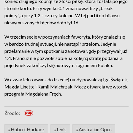
koniec drugiego kopnął ze złości piłkę, która została po jego
stronie kortu. Przy wyniku 0:1 zmarnował trzy „break
pointy”, a przy 1:2 – cztery kolejne. W tej partii do bilansu
niewymuszonych błędów dołożył 16.
W trzecim secie w poczynaniach faworyta, który znalazł się
w bardzo trudnej sytuacji, nie nastąpił przełom. Jedynie
przełamanie w tym spotkaniu zanotował, gdy przegrywał już
1:4. Francuz nie pozwolił sobie na kolejną stratę podania, a
pojedynek zakończył się autowym zagraniem Polaka.
W czwartek o awans do trzeciej rundy powalczą Iga Świątek,
Magda Linette i Kamil Majchrzak. Mecz otwarcia we wtorek
przegrała Magdalena Fręch.
Źródło:
#Hubert Hurkacz
#tenis
#Australian Open