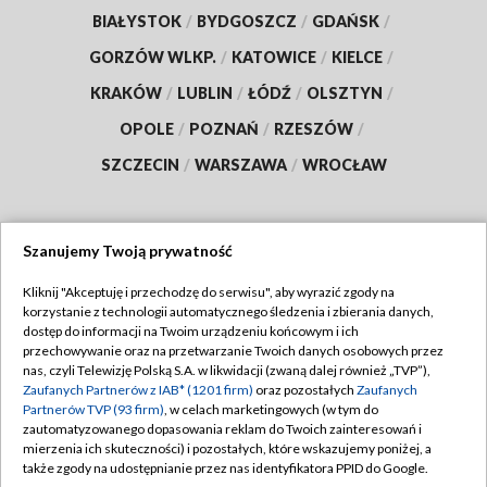
BIAŁYSTOK
/
BYDGOSZCZ
/
GDAŃSK
/
GORZÓW WLKP.
/
KATOWICE
/
KIELCE
/
KRAKÓW
/
LUBLIN
/
ŁÓDŹ
/
OLSZTYN
/
OPOLE
/
POZNAŃ
/
RZESZÓW
/
SZCZECIN
/
WARSZAWA
/
WROCŁAW
Szanujemy Twoją prywatność
Dołącz do nas:
Kliknij "Akceptuję i przechodzę do serwisu", aby wyrazić zgody na
korzystanie z technologii automatycznego śledzenia i zbierania danych,
TVP
dostęp do informacji na Twoim urządzeniu końcowym i ich
Abonament TVP
przechowywanie oraz na przetwarzanie Twoich danych osobowych przez
Regulamin TVP
nas, czyli Telewizję Polską S.A. w likwidacji (zwaną dalej również „TVP”),
Emisja w TVP
Polityka prywatności
Zaufanych Partnerów z IAB* (1201 firm)
oraz pozostałych
Zaufanych
Partnerów TVP (93 firm)
, w celach marketingowych (w tym do
Centrum informacji TVP
Moje zgody
zautomatyzowanego dopasowania reklam do Twoich zainteresowań i
mierzenia ich skuteczności) i pozostałych, które wskazujemy poniżej, a
Naziemna Telewizja Cyfrowa
Pomoc
także zgody na udostępnianie przez nas identyfikatora PPID do Google.