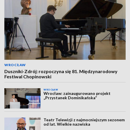
WROCŁAW
Duszniki-Zdrój: rozpoczyna się 81. Międzynarodowy
Festiwal Chopinowski
WROCŁAW
Wrocław: zainaugurowano projekt
„Przystanek Dominikańska”
Teatr Telewizji z najmocniejszym sezonem
od lat. Wielkie nazwiska