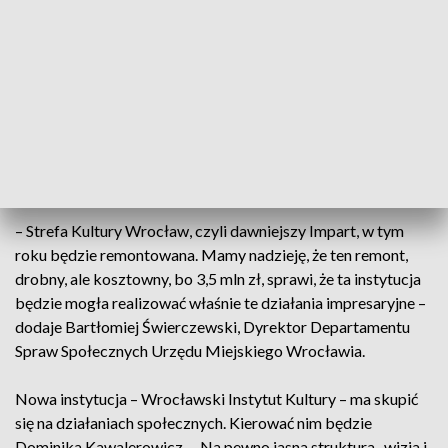
między innymi koncerty zespołu Kings of Leon czy Dawida
Podsiadło.
– Można powiedzieć, że w dotychczasowej Strefie Kultury
Wrocław były dwie wyraźne kompetencje, to były dwa różne
zespoły pracowników, i my to po prostu upraszczamy – mówi
Jerzy Pietraszek, dyrektor Wydziału Kultury Urzędu
Miejskiego Wrocławia.
– Strefa Kultury Wrocław, czyli dawniejszy Impart, w tym
roku będzie remontowana. Mamy nadzieję, że ten remont,
drobny, ale kosztowny, bo 3,5 mln zł, sprawi, że ta instytucja
będzie mogła realizować właśnie te działania impresaryjne –
dodaje Bartłomiej Świerczewski, Dyrektor Departamentu
Spraw Społecznych Urzędu Miejskiego Wrocławia.
Nowa instytucja – Wrocławski Instytut Kultury – ma skupić
się na działaniach społecznych. Kierować nim będzie
Dominika Kawalerowicz. – Na pewno jasna struktura , wizja i