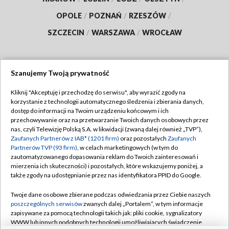
OPOLE
/
POZNAŃ
/
RZESZÓW
/
SZCZECIN
/
WARSZAWA
/
WROCŁAW
Szanujemy Twoją prywatność
Dołącz do nas:
Kliknij "Akceptuję i przechodzę do serwisu", aby wyrazić zgody na
korzystanie z technologii automatycznego śledzenia i zbierania danych,
TVP
dostęp do informacji na Twoim urządzeniu końcowym i ich
Abonament TVP
przechowywanie oraz na przetwarzanie Twoich danych osobowych przez
Regulamin TVP
nas, czyli Telewizję Polską S.A. w likwidacji (zwaną dalej również „TVP”),
Emisja w TVP
Polityka prywatności
Zaufanych Partnerów z IAB* (1201 firm)
oraz pozostałych
Zaufanych
Partnerów TVP (93 firm)
, w celach marketingowych (w tym do
Centrum informacji TVP
Moje zgody
zautomatyzowanego dopasowania reklam do Twoich zainteresowań i
mierzenia ich skuteczności) i pozostałych, które wskazujemy poniżej, a
Naziemna Telewizja Cyfrowa
Pomoc
także zgody na udostępnianie przez nas identyfikatora PPID do Google.
Sklep TVP
Biuro reklamy
Twoje dane osobowe zbierane podczas odwiedzania przez Ciebie naszych
Rada Programowa
Kontakt
poszczególnych serwisów
zwanych dalej „Portalem”, w tym informacje
zapisywane za pomocą technologii takich jak: pliki cookie, sygnalizatory
System NOS
WWW lub innych podobnych technologii umożliwiających świadczenie