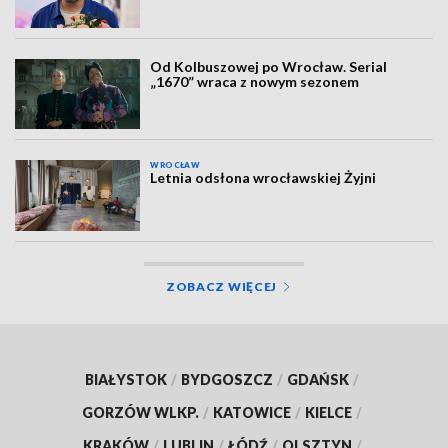
Od Kolbuszowej po Wrocław. Serial
„1670” wraca z nowym sezonem
WROCŁAW
Letnia odsłona wrocławskiej Żyjni
ZOBACZ WIĘCEJ
BIAŁYSTOK
/
BYDGOSZCZ
/
GDAŃSK
/
GORZÓW WLKP.
/
KATOWICE
/
KIELCE
/
KRAKÓW
/
LUBLIN
/
ŁÓDŹ
/
OLSZTYN
/