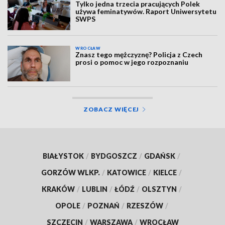
Tylko jedna trzecia pracujących Polek
używa feminatywów. Raport Uniwersytetu
SWPS
WROCŁAW
Znasz tego mężczyznę? Policja z Czech
prosi o pomoc w jego rozpoznaniu
ZOBACZ WIĘCEJ
BIAŁYSTOK
/
BYDGOSZCZ
/
GDAŃSK
/
GORZÓW WLKP.
/
KATOWICE
/
KIELCE
/
KRAKÓW
/
LUBLIN
/
ŁÓDŹ
/
OLSZTYN
/
OPOLE
/
POZNAŃ
/
RZESZÓW
/
SZCZECIN
/
WARSZAWA
/
WROCŁAW