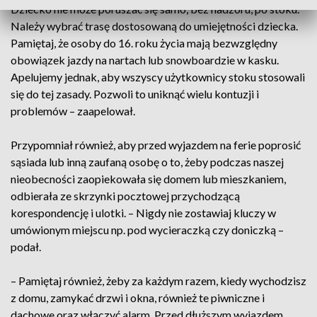
Dziecko nie może poruszać się samo, bez nadzoru, po stoku.
Należy wybrać trasę dostosowaną do umiejętności dziecka.
Pamiętaj, że osoby do 16. roku życia mają bezwzględny
obowiązek jazdy na nartach lub snowboardzie w kasku.
Apelujemy jednak, aby wszyscy użytkownicy stoku stosowali
się do tej zasady. Pozwoli to uniknąć wielu kontuzji i
problemów – zaapelował.
Przypomniał również, aby przed wyjazdem na ferie poprosić
sąsiada lub inną zaufaną osobę o to, żeby podczas naszej
nieobecności zaopiekowała się domem lub mieszkaniem,
odbierała ze skrzynki pocztowej przychodzącą
korespondencję i ulotki. – Nigdy nie zostawiaj kluczy w
umówionym miejscu np. pod wycieraczką czy doniczką –
podał.
– Pamiętaj również, żeby za każdym razem, kiedy wychodzisz
z domu, zamykać drzwi i okna, również te piwniczne i
dachowe oraz włączyć alarm. Przed dłuższym wyjazdem