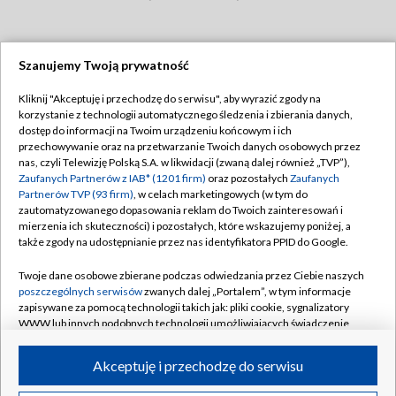
Szanujemy Twoją prywatność
Dołącz do nas:
Kliknij "Akceptuję i przechodzę do serwisu", aby wyrazić zgody na
korzystanie z technologii automatycznego śledzenia i zbierania danych,
TVP
dostęp do informacji na Twoim urządzeniu końcowym i ich
Abonament TVP
przechowywanie oraz na przetwarzanie Twoich danych osobowych przez
Regulamin TVP
nas, czyli Telewizję Polską S.A. w likwidacji (zwaną dalej również „TVP”),
Emisja w TVP
Polityka prywatności
Zaufanych Partnerów z IAB* (1201 firm)
oraz pozostałych
Zaufanych
Partnerów TVP (93 firm)
, w celach marketingowych (w tym do
Centrum informacji TVP
Moje zgody
zautomatyzowanego dopasowania reklam do Twoich zainteresowań i
mierzenia ich skuteczności) i pozostałych, które wskazujemy poniżej, a
Naziemna Telewizja Cyfrowa
Pomoc
także zgody na udostępnianie przez nas identyfikatora PPID do Google.
Sklep TVP
Biuro reklamy
Twoje dane osobowe zbierane podczas odwiedzania przez Ciebie naszych
Rada Programowa
Kontakt
poszczególnych serwisów
zwanych dalej „Portalem”, w tym informacje
zapisywane za pomocą technologii takich jak: pliki cookie, sygnalizatory
System NOS
WWW lub innych podobnych technologii umożliwiających świadczenie
dopasowanych i bezpiecznych usług, personalizację treści oraz reklam,
Informacje o nadawcy
Kanały
udostępnianie funkcji mediów społecznościowych oraz analizowanie
Akceptuję i przechodzę do serwisu
ruchu w Internecie.
Program dla prasy
©2026 Telewizja Polska S.A. w likwidacji