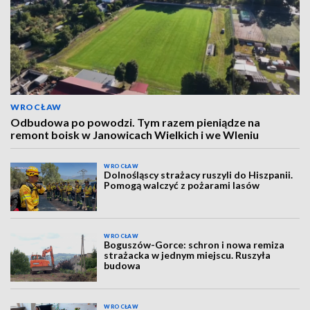
WROCŁAW
Odbudowa po powodzi. Tym razem pieniądze na
remont boisk w Janowicach Wielkich i we Wleniu
WROCŁAW
Dolnośląscy strażacy ruszyli do Hiszpanii.
Pomogą walczyć z pożarami lasów
WROCŁAW
Boguszów-Gorce: schron i nowa remiza
strażacka w jednym miejscu. Ruszyła
budowa
WROCŁAW