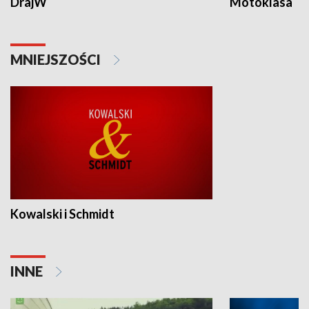
DrajW
Motoklasa
MNIEJSZOŚCI
Kowalski i Schmidt
INNE