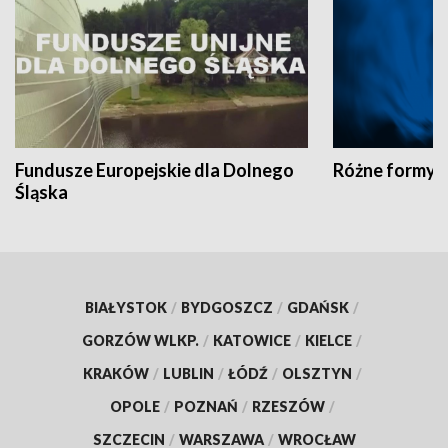
Fundusze Europejskie dla Dolnego
Różne formy t
Śląska
BIAŁYSTOK
/
BYDGOSZCZ
/
GDAŃSK
/
GORZÓW WLKP.
/
KATOWICE
/
KIELCE
/
KRAKÓW
/
LUBLIN
/
ŁÓDŹ
/
OLSZTYN
/
OPOLE
/
POZNAŃ
/
RZESZÓW
/
SZCZECIN
/
WARSZAWA
/
WROCŁAW