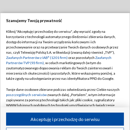
Szanujemy Twoją prywatność
Dołącz do nas:
Kliknij "Akceptuję i przechodzę do serwisu", aby wyrazić zgody na
korzystanie z technologii automatycznego śledzenia i zbierania danych,
TVP
dostęp do informacji na Twoim urządzeniu końcowym i ich
Abonament TVP
przechowywanie oraz na przetwarzanie Twoich danych osobowych przez
Regulamin TVP
nas, czyli Telewizję Polską S.A. w likwidacji (zwaną dalej również „TVP”),
Emisja w TVP
Polityka prywatności
Zaufanych Partnerów z IAB* (1201 firm)
oraz pozostałych
Zaufanych
Partnerów TVP (93 firm)
, w celach marketingowych (w tym do
Centrum informacji TVP
Moje zgody
zautomatyzowanego dopasowania reklam do Twoich zainteresowań i
mierzenia ich skuteczności) i pozostałych, które wskazujemy poniżej, a
Naziemna Telewizja Cyfrowa
Pomoc
także zgody na udostępnianie przez nas identyfikatora PPID do Google.
Sklep TVP
Biuro reklamy
Twoje dane osobowe zbierane podczas odwiedzania przez Ciebie naszych
Rada Programowa
Kontakt
poszczególnych serwisów
zwanych dalej „Portalem”, w tym informacje
zapisywane za pomocą technologii takich jak: pliki cookie, sygnalizatory
System NOS
WWW lub innych podobnych technologii umożliwiających świadczenie
dopasowanych i bezpiecznych usług, personalizację treści oraz reklam,
Informacje o nadawcy
Kanały
udostępnianie funkcji mediów społecznościowych oraz analizowanie
Akceptuję i przechodzę do serwisu
ruchu w Internecie.
Program dla prasy
©2026 Telewizja Polska S.A. w likwidacji