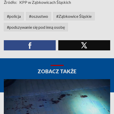
Źródło:
KPP w Ząbkowicach Śląskich
#policja
#oszustwo
#Ząbkowice Śląskie
#podszywanie się pod inną osobę
ZOBACZ TAKŻE