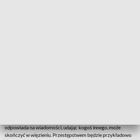
którą możemy dostrzec w social mediach. Zazwyczaj wiąże
się ona z wykorzystywaniem zdjęć osób znanych i
tworzeniem w ich imieniu, ale bez ich zgody, nowych kont.
10 stycznia do komendy w Ząbkowicach Śląskich zgłosiła się
kobieta, która oświadczyła, że jej były partner, znając hasła
do jej poczty internetowej oraz kont społecznościowych,
posłużył się nimi, by stworzyć konta na portalach
erotycznych. Przez około pół roku w imieniu pokrzywdzonej,
wykorzystując jej wizerunek, korespondował z nieznanymi jej
mężczyznami, oferując im różne „usługi”.
– Na chwilę obecną postępowanie trwa – mówią w KPP w
Ząbkowicach Śląskich.
W skrajnych przypadkach sprawca, który publikuje statusy i
odpowiada na wiadomości, udając kogoś innego, może
skończyć w więzieniu. Przestępstwem będzie przykładowo