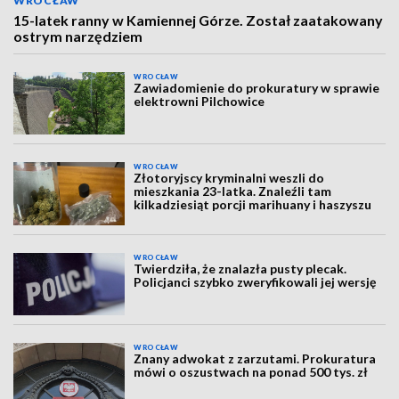
WROCŁAW
15-latek ranny w Kamiennej Górze. Został zaatakowany
ostrym narzędziem
WROCŁAW
Zawiadomienie do prokuratury w sprawie
elektrowni Pilchowice
WROCŁAW
Złotoryjscy kryminalni weszli do
mieszkania 23-latka. Znaleźli tam
kilkadziesiąt porcji marihuany i haszyszu
WROCŁAW
Twierdziła, że znalazła pusty plecak.
Policjanci szybko zweryfikowali jej wersję
WROCŁAW
Znany adwokat z zarzutami. Prokuratura
mówi o oszustwach na ponad 500 tys. zł