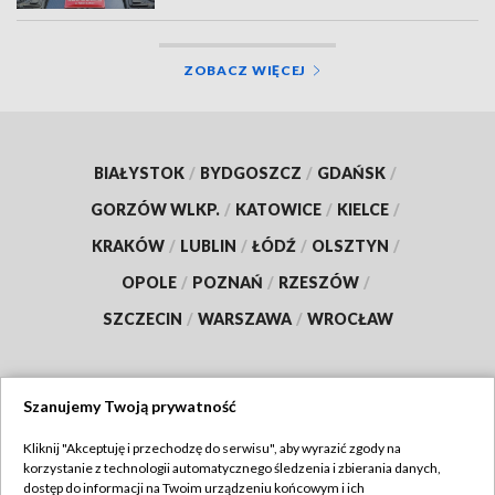
ZOBACZ WIĘCEJ
BIAŁYSTOK
/
BYDGOSZCZ
/
GDAŃSK
/
GORZÓW WLKP.
/
KATOWICE
/
KIELCE
/
KRAKÓW
/
LUBLIN
/
ŁÓDŹ
/
OLSZTYN
/
OPOLE
/
POZNAŃ
/
RZESZÓW
/
SZCZECIN
/
WARSZAWA
/
WROCŁAW
Szanujemy Twoją prywatność
Dołącz do nas:
Kliknij "Akceptuję i przechodzę do serwisu", aby wyrazić zgody na
korzystanie z technologii automatycznego śledzenia i zbierania danych,
TVP
dostęp do informacji na Twoim urządzeniu końcowym i ich