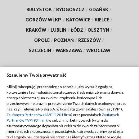
BIAŁYSTOK
/
BYDGOSZCZ
/
GDAŃSK
/
GORZÓW WLKP.
/
KATOWICE
/
KIELCE
/
KRAKÓW
/
LUBLIN
/
ŁÓDŹ
/
OLSZTYN
/
OPOLE
/
POZNAŃ
/
RZESZÓW
/
SZCZECIN
/
WARSZAWA
/
WROCŁAW
Szanujemy Twoją prywatność
Dołącz do nas:
Kliknij "Akceptuję i przechodzę do serwisu", aby wyrazić zgody na
korzystanie z technologii automatycznego śledzenia i zbierania danych,
TVP
dostęp do informacji na Twoim urządzeniu końcowym i ich
Abonament TVP
przechowywanie oraz na przetwarzanie Twoich danych osobowych przez
Regulamin TVP
nas, czyli Telewizję Polską S.A. w likwidacji (zwaną dalej również „TVP”),
Emisja w TVP
Polityka prywatności
Zaufanych Partnerów z IAB* (1201 firm)
oraz pozostałych
Zaufanych
Partnerów TVP (93 firm)
, w celach marketingowych (w tym do
Centrum informacji TVP
Moje zgody
zautomatyzowanego dopasowania reklam do Twoich zainteresowań i
mierzenia ich skuteczności) i pozostałych, które wskazujemy poniżej, a
Naziemna Telewizja Cyfrowa
Pomoc
także zgody na udostępnianie przez nas identyfikatora PPID do Google.