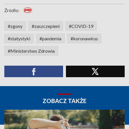
Źródło:
#zgony
#zaszczepieni
#COVID-19
#statystyki
#pandemia
#koronawirus
#Ministerstwo Zdrowia
ZOBACZ TAKŻE