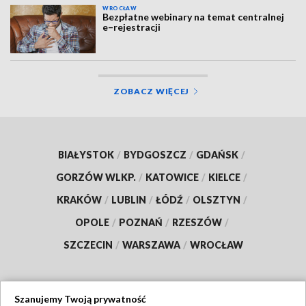
WROCŁAW
Bezpłatne webinary na temat centralnej
e–rejestracji
ZOBACZ WIĘCEJ
BIAŁYSTOK
/
BYDGOSZCZ
/
GDAŃSK
/
GORZÓW WLKP.
/
KATOWICE
/
KIELCE
/
KRAKÓW
/
LUBLIN
/
ŁÓDŹ
/
OLSZTYN
/
OPOLE
/
POZNAŃ
/
RZESZÓW
/
SZCZECIN
/
WARSZAWA
/
WROCŁAW
Szanujemy Twoją prywatność