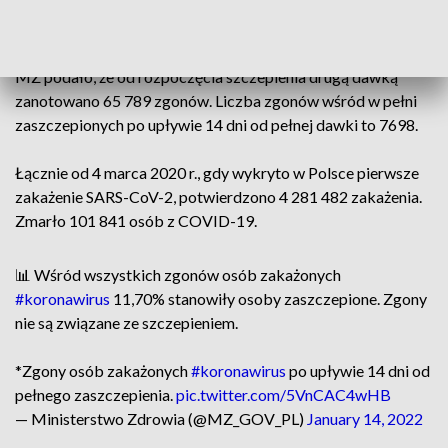
uwzględnia się zgony osób chorych na COVID-19 po upływie
14 dni od pełnego zaszczepienia.
MZ podało, że od rozpoczęcia szczepienia drugą dawką
zanotowano 65 789 zgonów. Liczba zgonów wśród w pełni
zaszczepionych po upływie 14 dni od pełnej dawki to 7698.
Łącznie od 4 marca 2020 r., gdy wykryto w Polsce pierwsze
zakażenie SARS-CoV-2, potwierdzono 4 281 482 zakażenia.
Zmarło 101 841 osób z COVID-19.
📊 Wśród wszystkich zgonów osób zakażonych
#koronawirus
11,70% stanowiły osoby zaszczepione. Zgony
nie są związane ze szczepieniem.
*Zgony osób zakażonych
#koronawirus
po upływie 14 dni od
pełnego zaszczepienia.
pic.twitter.com/5VnCAC4wHB
— Ministerstwo Zdrowia (@MZ_GOV_PL)
January 14, 2022