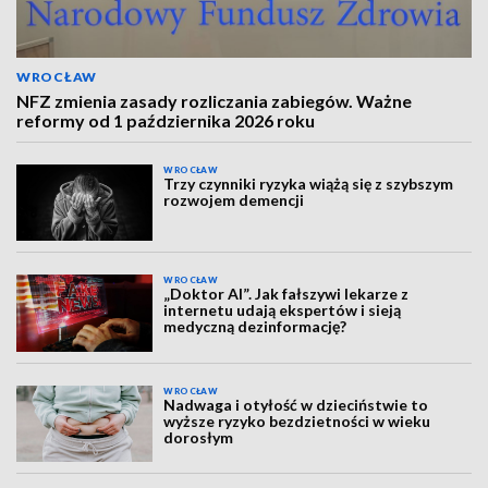
WROCŁAW
NFZ zmienia zasady rozliczania zabiegów. Ważne
reformy od 1 października 2026 roku
WROCŁAW
Trzy czynniki ryzyka wiążą się z szybszym
rozwojem demencji
WROCŁAW
„Doktor AI”. Jak fałszywi lekarze z
internetu udają ekspertów i sieją
medyczną dezinformację?
WROCŁAW
Nadwaga i otyłość w dzieciństwie to
wyższe ryzyko bezdzietności w wieku
dorosłym