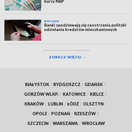
kursy NBP
WROCŁAW
Banki spodziewają się zaostrzenia polityki
udzielania kredytów mieszkaniowych
ZOBACZ WIĘCEJ
BIAŁYSTOK
/
BYDGOSZCZ
/
GDAŃSK
/
GORZÓW WLKP.
/
KATOWICE
/
KIELCE
/
KRAKÓW
/
LUBLIN
/
ŁÓDŹ
/
OLSZTYN
/
OPOLE
/
POZNAŃ
/
RZESZÓW
/
SZCZECIN
/
WARSZAWA
/
WROCŁAW