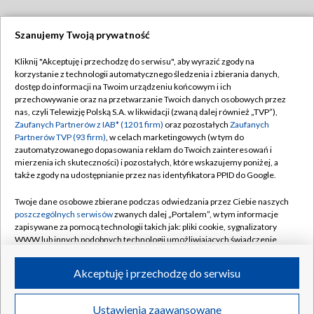
Szanujemy Twoją prywatność
Dołącz do nas:
Kliknij "Akceptuję i przechodzę do serwisu", aby wyrazić zgody na
korzystanie z technologii automatycznego śledzenia i zbierania danych,
TVP
dostęp do informacji na Twoim urządzeniu końcowym i ich
Abonament TVP
przechowywanie oraz na przetwarzanie Twoich danych osobowych przez
Regulamin TVP
nas, czyli Telewizję Polską S.A. w likwidacji (zwaną dalej również „TVP”),
Emisja w TVP
Polityka prywatności
Zaufanych Partnerów z IAB* (1201 firm)
oraz pozostałych
Zaufanych
Partnerów TVP (93 firm)
, w celach marketingowych (w tym do
Centrum informacji TVP
Moje zgody
zautomatyzowanego dopasowania reklam do Twoich zainteresowań i
mierzenia ich skuteczności) i pozostałych, które wskazujemy poniżej, a
Naziemna Telewizja Cyfrowa
Pomoc
także zgody na udostępnianie przez nas identyfikatora PPID do Google.
Sklep TVP
Biuro reklamy
Twoje dane osobowe zbierane podczas odwiedzania przez Ciebie naszych
Rada Programowa
Kontakt
poszczególnych serwisów
zwanych dalej „Portalem”, w tym informacje
zapisywane za pomocą technologii takich jak: pliki cookie, sygnalizatory
System NOS
WWW lub innych podobnych technologii umożliwiających świadczenie
dopasowanych i bezpiecznych usług, personalizację treści oraz reklam,
Informacje o nadawcy
Kanały
udostępnianie funkcji mediów społecznościowych oraz analizowanie
Akceptuję i przechodzę do serwisu
ruchu w Internecie.
Program dla prasy
©2026 Telewizja Polska S.A. w likwidacji
Biuro Reklamy
Twoje dane osobowe zbierane podczas odwiedzania przez Ciebie
Ustawienia zaawansowane