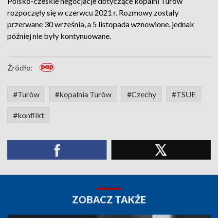
Polsko-czeskie negocjacje dotyczące kopalni Turów
rozpoczęły się w czerwcu 2021 r. Rozmowy zostały
przerwane 30 września, a 5 listopada wznowione, jednak
później nie były kontynuowane.
Źródło:
#Turów
#kopalnia Turów
#Czechy
#TSUE
#konflikt
ZOBACZ TAKŻE