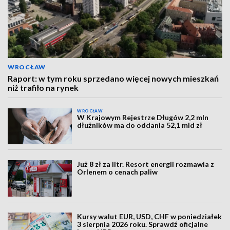
WROCŁAW
Raport: w tym roku sprzedano więcej nowych mieszkań
niż trafiło na rynek
WROCŁAW
W Krajowym Rejestrze Długów 2,2 mln
dłużników ma do oddania 52,1 mld zł
Już 8 zł za litr. Resort energii rozmawia z
Orlenem o cenach paliw
Kursy walut EUR, USD, CHF w poniedziałek
3 sierpnia 2026 roku. Sprawdź oficjalne