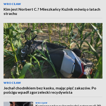
WROCŁAW
Kim jest Norbert C.? Mieszkańcy Kuźnik mówią o latach
strachu
WROCŁAW
Jechał chodnikiem bez kasku, mając pięć zakazów. Po
pościgu wpadł zgorzelecki recydywista
WROCŁAW
Kamiennogórscy kryminalni zatrzymali 30-