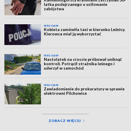
latka podejrzanego o usiłowanie
zabójstwa
WROCŁAW
Kobieta zamówiła taxi w kierunku Leśnicy.
Kierowca miał ją wykorzystać
WROCŁAW
Nastolatek na crossie próbował uniknąć
kontroli. Potrącił strażnika leśnego i
uderzył w samochód
WROCŁAW
Zawiadomienie do prokuratury w sprawie
elektrowni Pilchowice
ZOBACZ WIĘCEJ