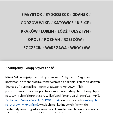
BIAŁYSTOK
/
BYDGOSZCZ
/
GDAŃSK
/
GORZÓW WLKP.
/
KATOWICE
/
KIELCE
/
KRAKÓW
/
LUBLIN
/
ŁÓDŹ
/
OLSZTYN
/
OPOLE
/
POZNAŃ
/
RZESZÓW
/
SZCZECIN
/
WARSZAWA
/
WROCŁAW
Szanujemy Twoją prywatność
Dołącz do nas:
Kliknij "Akceptuję i przechodzę do serwisu", aby wyrazić zgody na
korzystanie z technologii automatycznego śledzenia i zbierania danych,
TVP
dostęp do informacji na Twoim urządzeniu końcowym i ich
Abonament TVP
przechowywanie oraz na przetwarzanie Twoich danych osobowych przez
Regulamin TVP
nas, czyli Telewizję Polską S.A. w likwidacji (zwaną dalej również „TVP”),
Emisja w TVP
Polityka prywatności
Zaufanych Partnerów z IAB* (1201 firm)
oraz pozostałych
Zaufanych
Partnerów TVP (93 firm)
, w celach marketingowych (w tym do
Centrum informacji TVP
Moje zgody
zautomatyzowanego dopasowania reklam do Twoich zainteresowań i