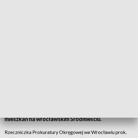
Do zabójstwa doszło 4 stycznia w kamienicy przy ul. Sępa Szarzyńskiego (fot.
Shutterstock wanida tubtawee, zdjęcie ilustracyjne)
51-letni Krzysztof J., według mediów były
żużlowiec Sparty Wrocław, został tymczasowo
aresztowany pod zarzutem zabójstwa mężczyzny.
Do zdarzenia doszło 4 stycznia w jednym z
mieszkań na wrocławskim Śródmieściu.
Rzeczniczka Prokuratury Okręgowej we Wrocławiu prok.