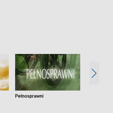
Pełnosprawni
Bezpieczny 