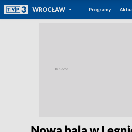
POWRÓT DO
WROCŁAW
Programy
Aktua
TVP REGIONY
Nowa hala w Legni