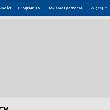
lności
Program TV
Reklama i patronat
Więcej
cy