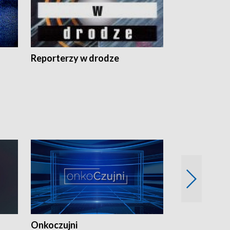
Reporterzy w drodze
Onkoczujni
Recepta na 