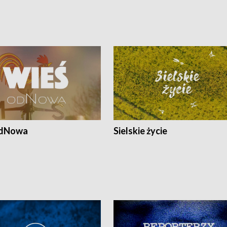
odNowa
Sielskie życie