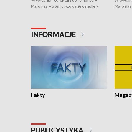
W wydaniu: Refektarz do remontu ●
W wydani
Mało nas ● Sterroryzowane osiedle ●
Mało nas 
Fatalny remont ● Kosztowna ptasia grypa
Sterrory
● Nowa Ruska ● Pociągiem na lotnisko ●
ptasia gr
Koniec upałów ● Kraksa na Tour de
Nowa Rus
Pologne
Koniec u
INFORMACJE
Fakty
Magazy
PUBLICYSTYKA