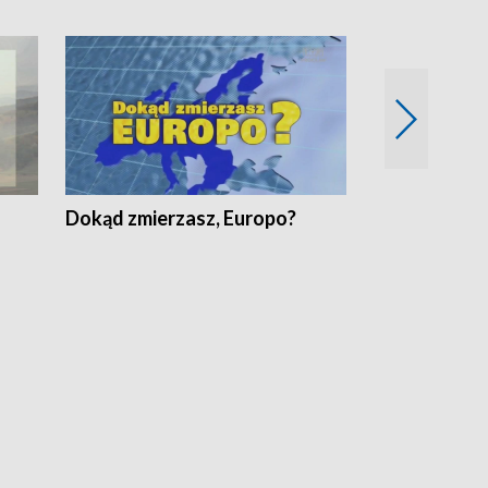
Dokąd zmierzasz, Europo?
Fakty Komen