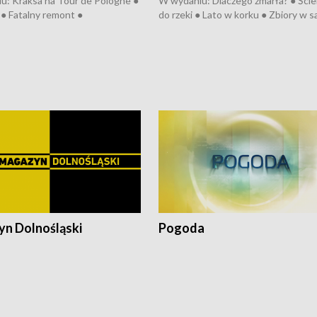
u: Kraksa na Tour de Pologne ●
W wydaniu: Dlaczego zmarła? ● Ściek
● Fatalny remont ●
do rzeki ● Lato w korku ● Zbiory w 
zowane osiedle ● Kosztowna
● Senior za kółkiem ● Złoto dla...
ypa ● Pociągiem na lotnisko ●
cierpiwych ● Mrożonki dla zwierząt
ka ● Refektarz do remontu ●
pałów
n Dolnośląski
Pogoda