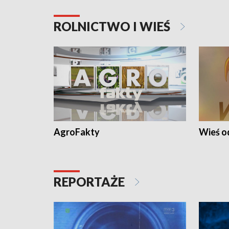
ROLNICTWO I WIEŚ
AgroFakty
Wieś 
REPORTAŻE