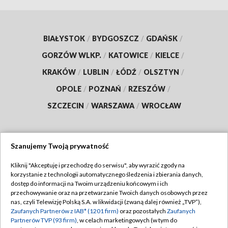
BIAŁYSTOK
/
BYDGOSZCZ
/
GDAŃSK
/
GORZÓW WLKP.
/
KATOWICE
/
KIELCE
/
KRAKÓW
/
LUBLIN
/
ŁÓDŹ
/
OLSZTYN
/
OPOLE
/
POZNAŃ
/
RZESZÓW
/
SZCZECIN
/
WARSZAWA
/
WROCŁAW
Szanujemy Twoją prywatność
Dołącz do nas:
Kliknij "Akceptuję i przechodzę do serwisu", aby wyrazić zgody na
korzystanie z technologii automatycznego śledzenia i zbierania danych,
TVP
dostęp do informacji na Twoim urządzeniu końcowym i ich
Abonament TVP
przechowywanie oraz na przetwarzanie Twoich danych osobowych przez
Regulamin TVP
nas, czyli Telewizję Polską S.A. w likwidacji (zwaną dalej również „TVP”),
Emisja w TVP
Polityka prywatności
Zaufanych Partnerów z IAB* (1201 firm)
oraz pozostałych
Zaufanych
Partnerów TVP (93 firm)
, w celach marketingowych (w tym do
Centrum informacji TVP