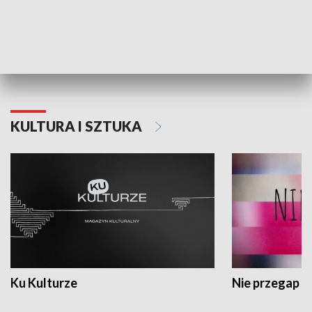
Dlaczego krowa...
Energia Przysz
KULTURA I SZTUKA
Ku Kulturze
Nie przegap