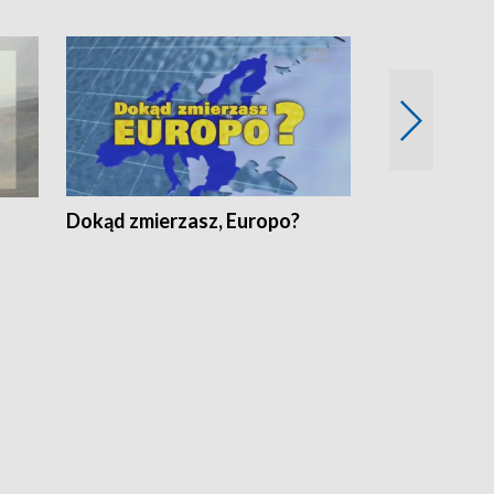
Dokąd zmierzasz, Europo?
Fakty Komen