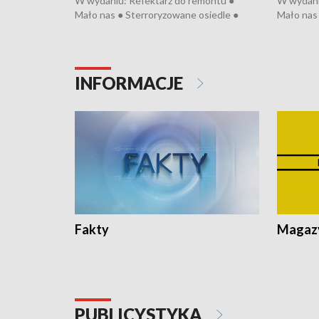
W wydaniu: Refektarz do remontu ●
W wydani
Mało nas ● Sterroryzowane osiedle ●
Mało nas 
Fatalny remont ● Kosztowna ptasia grypa
Sterrory
● Nowa Ruska ● Pociągiem na lotnisko ●
ptasia gr
Koniec upałów ● Kraksa na Tour de
Nowa Rus
Pologne
Koniec u
INFORMACJE
Fakty
Magazy
PUBLICYSTYKA