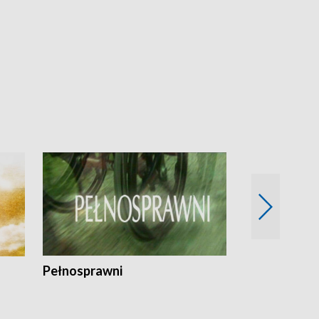
Pełnosprawni
Bezpieczny 