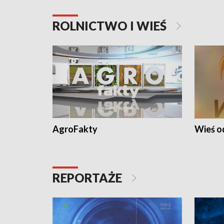
ROLNICTWO I WIEŚ
AgroFakty
Wieś 
REPORTAŻE