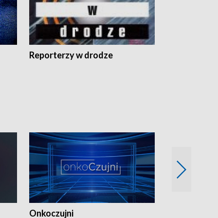
Reporterzy w drodze
Onkoczujni
Recepta na 