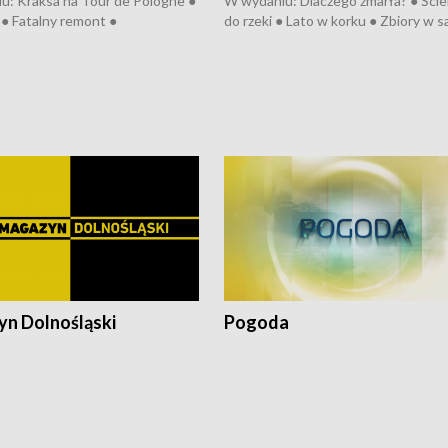
u: Kraksa na Tour de Pologne ●
W wydaniu: Dlaczego zmarła? ● Ściek
● Fatalny remont ●
do rzeki ● Lato w korku ● Zbiory w 
zowane osiedle ● Kosztowna
● Senior za kółkiem ● Złoto dla...
ypa ● Pociągiem na lotnisko ●
cierpiwych ● Mrożonki dla zwierząt
ka ● Refektarz do remontu ●
pałów
n Dolnośląski
Pogoda