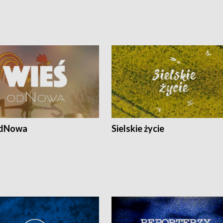
odNowa
Sielskie życie