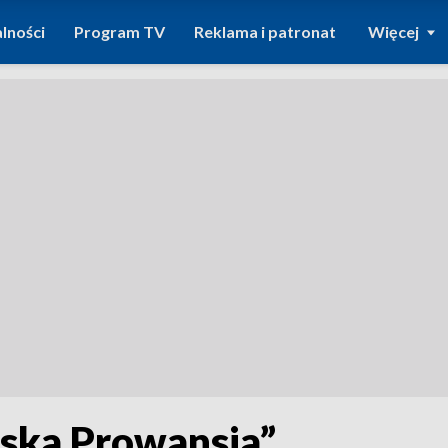
lności
Program TV
Reklama i patronat
Więcej
lska Prowansja”