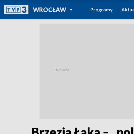
POWRÓT DO
WROCŁAW
Programy
Aktua
TVP REGIONY
Brzezia Łąka – „po