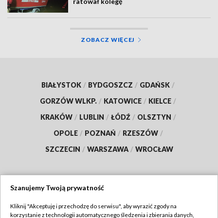
ratował kolegę
ZOBACZ WIĘCEJ
BIAŁYSTOK
/
BYDGOSZCZ
/
GDAŃSK
/
GORZÓW WLKP.
/
KATOWICE
/
KIELCE
/
KRAKÓW
/
LUBLIN
/
ŁÓDŹ
/
OLSZTYN
/
OPOLE
/
POZNAŃ
/
RZESZÓW
/
SZCZECIN
/
WARSZAWA
/
WROCŁAW
Szanujemy Twoją prywatność
Dołącz do nas:
Kliknij "Akceptuję i przechodzę do serwisu", aby wyrazić zgody na
korzystanie z technologii automatycznego śledzenia i zbierania danych,
TVP