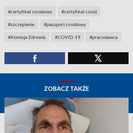
#certyfikat covidowy
#certyfikat covid
#szczepienie
#paszport covidowy
#Komisja Zdrowia
#COVID-19
#pracodawca
ZOBACZ TAKŻE