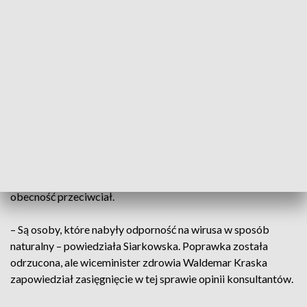
wykonujące zawód medyczny, farmaceuci i studenci
medycyny do 1 marca muszą zaszczepić się w pełni przeciw
COVID-19.
Przepadły poprawki Konfederacji i Lewicy
W trakcie prac komisji przepadł m.in. pakiet poprawek
Konfederacji, a także poprawka Lewicy, nakładająca
obowiązek szczepień na wszystkich Polaków. Odrzucono
także poprawkę posłanki Anny Marii Siarkowskiej (PiS), by z
obowiązku szczepień zwolniono osoby, u których wykryto
obecność przeciwciał.
– Są osoby, które nabyły odporność na wirusa w sposób
naturalny – powiedziała Siarkowska. Poprawka została
odrzucona, ale wiceminister zdrowia Waldemar Kraska
zapowiedział zasięgnięcie w tej sprawie opinii konsultantów.