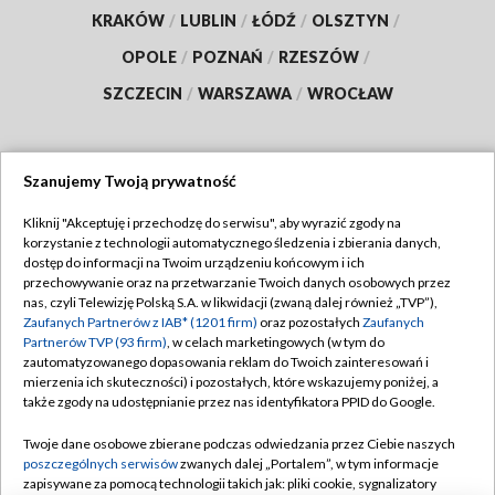
KRAKÓW
/
LUBLIN
/
ŁÓDŹ
/
OLSZTYN
/
OPOLE
/
POZNAŃ
/
RZESZÓW
/
SZCZECIN
/
WARSZAWA
/
WROCŁAW
Szanujemy Twoją prywatność
Dołącz do nas:
Kliknij "Akceptuję i przechodzę do serwisu", aby wyrazić zgody na
korzystanie z technologii automatycznego śledzenia i zbierania danych,
TVP
dostęp do informacji na Twoim urządzeniu końcowym i ich
Abonament TVP
przechowywanie oraz na przetwarzanie Twoich danych osobowych przez
Regulamin TVP
nas, czyli Telewizję Polską S.A. w likwidacji (zwaną dalej również „TVP”),
Emisja w TVP
Polityka prywatności
Zaufanych Partnerów z IAB* (1201 firm)
oraz pozostałych
Zaufanych
Partnerów TVP (93 firm)
, w celach marketingowych (w tym do
Centrum informacji TVP
Moje zgody
zautomatyzowanego dopasowania reklam do Twoich zainteresowań i
mierzenia ich skuteczności) i pozostałych, które wskazujemy poniżej, a
Naziemna Telewizja Cyfrowa
Pomoc
także zgody na udostępnianie przez nas identyfikatora PPID do Google.
Sklep TVP
Biuro reklamy
Twoje dane osobowe zbierane podczas odwiedzania przez Ciebie naszych
Rada Programowa
Kontakt
poszczególnych serwisów
zwanych dalej „Portalem”, w tym informacje
zapisywane za pomocą technologii takich jak: pliki cookie, sygnalizatory