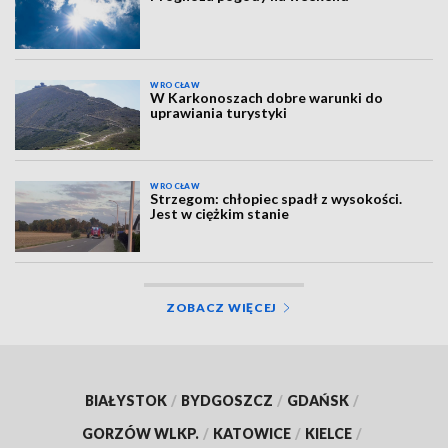
WROCŁAW
W Karkonoszach dobre warunki do
uprawiania turystyki
WROCŁAW
Strzegom: chłopiec spadł z wysokości.
Jest w ciężkim stanie
ZOBACZ WIĘCEJ
BIAŁYSTOK
/
BYDGOSZCZ
/
GDAŃSK
/
GORZÓW WLKP.
/
KATOWICE
/
KIELCE
/