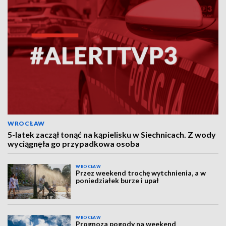
WROCŁAW
5-latek zaczął tonąć na kąpielisku w Siechnicach. Z wody
wyciągnęła go przypadkowa osoba
WROCŁAW
Przez weekend trochę wytchnienia, a w
poniedziałek burze i upał
WROCŁAW
Prognoza pogody na weekend