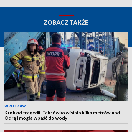
ZOBACZ TAKŻE
WROCŁAW
Krok od tragedii. Taksówka wisiała kilka metrów nad
Odrą i mogła wpaść do wody