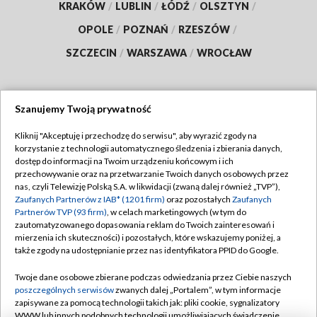
KRAKÓW
/
LUBLIN
/
ŁÓDŹ
/
OLSZTYN
/
OPOLE
/
POZNAŃ
/
RZESZÓW
/
SZCZECIN
/
WARSZAWA
/
WROCŁAW
Szanujemy Twoją prywatność
Dołącz do nas:
Kliknij "Akceptuję i przechodzę do serwisu", aby wyrazić zgody na
korzystanie z technologii automatycznego śledzenia i zbierania danych,
TVP
dostęp do informacji na Twoim urządzeniu końcowym i ich
Abonament TVP
przechowywanie oraz na przetwarzanie Twoich danych osobowych przez
Regulamin TVP
nas, czyli Telewizję Polską S.A. w likwidacji (zwaną dalej również „TVP”),
Emisja w TVP
Polityka prywatności
Zaufanych Partnerów z IAB* (1201 firm)
oraz pozostałych
Zaufanych
Partnerów TVP (93 firm)
, w celach marketingowych (w tym do
Centrum informacji TVP
Moje zgody
zautomatyzowanego dopasowania reklam do Twoich zainteresowań i
mierzenia ich skuteczności) i pozostałych, które wskazujemy poniżej, a
Naziemna Telewizja Cyfrowa
Pomoc
także zgody na udostępnianie przez nas identyfikatora PPID do Google.
Sklep TVP
Biuro reklamy
Twoje dane osobowe zbierane podczas odwiedzania przez Ciebie naszych
Rada Programowa
Kontakt
poszczególnych serwisów
zwanych dalej „Portalem”, w tym informacje
zapisywane za pomocą technologii takich jak: pliki cookie, sygnalizatory
System NOS
WWW lub innych podobnych technologii umożliwiających świadczenie