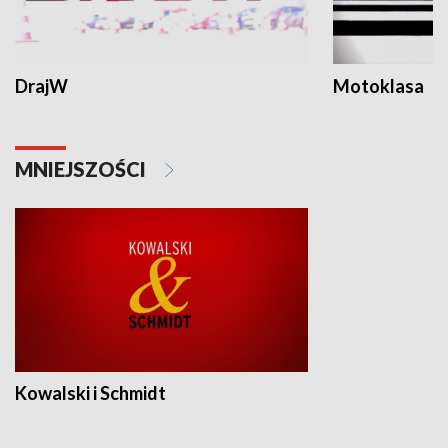
DrajW
Motoklasa
MNIEJSZOŚCI
Kowalski i Schmidt