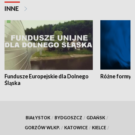
INNE
Fundusze Europejskie dla Dolnego
Różne formy t
Śląska
BIAŁYSTOK
/
BYDGOSZCZ
/
GDAŃSK
/
GORZÓW WLKP.
/
KATOWICE
/
KIELCE
/