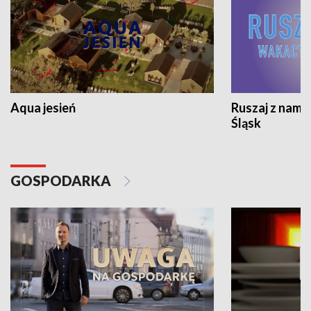
Aqua jesień
Ruszaj z nami
Śląsk
GOSPODARKA