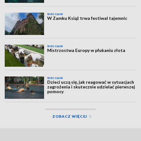
WROCŁAW
W Zamku Książ trwa festiwal tajemnic
WROCŁAW
Mistrzostwa Europy w płukaniu złota
WROCŁAW
Dzieci uczą się, jak reagować w sytuacjach
zagrożenia i skutecznie udzielać pierwszej
pomocy
ZOBACZ WIĘCEJ