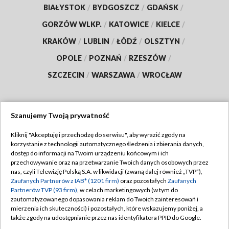
BIAŁYSTOK
/
BYDGOSZCZ
/
GDAŃSK
/
GORZÓW WLKP.
/
KATOWICE
/
KIELCE
/
KRAKÓW
/
LUBLIN
/
ŁÓDŹ
/
OLSZTYN
/
OPOLE
/
POZNAŃ
/
RZESZÓW
/
SZCZECIN
/
WARSZAWA
/
WROCŁAW
Szanujemy Twoją prywatność
Dołącz do nas:
Kliknij "Akceptuję i przechodzę do serwisu", aby wyrazić zgody na
korzystanie z technologii automatycznego śledzenia i zbierania danych,
TVP
dostęp do informacji na Twoim urządzeniu końcowym i ich
Abonament TVP
przechowywanie oraz na przetwarzanie Twoich danych osobowych przez
Regulamin TVP
nas, czyli Telewizję Polską S.A. w likwidacji (zwaną dalej również „TVP”),
Emisja w TVP
Polityka prywatności
Zaufanych Partnerów z IAB* (1201 firm)
oraz pozostałych
Zaufanych
Partnerów TVP (93 firm)
, w celach marketingowych (w tym do
Centrum informacji TVP
Moje zgody
zautomatyzowanego dopasowania reklam do Twoich zainteresowań i
mierzenia ich skuteczności) i pozostałych, które wskazujemy poniżej, a
Naziemna Telewizja Cyfrowa
Pomoc
także zgody na udostępnianie przez nas identyfikatora PPID do Google.
Sklep TVP