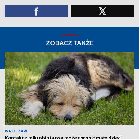
ZOBACZ TAKŻE
WROCŁAW
Kontakt z mikrobiotą psa może chronić małe dzieci