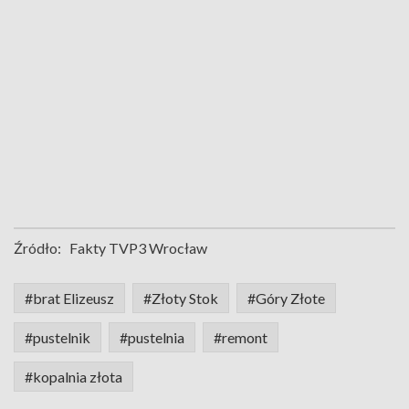
Źródło:
Fakty TVP3 Wrocław
#brat Elizeusz
#Złoty Stok
#Góry Złote
#pustelnik
#pustelnia
#remont
#kopalnia złota