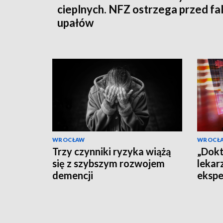
cieplnych. NFZ ostrzega przed fa
upałów
WROCŁAW
WROCŁ
Trzy czynniki ryzyka wiążą
„Dokt
się z szybszym rozwojem
lekar
demencji
ekspe
dezin