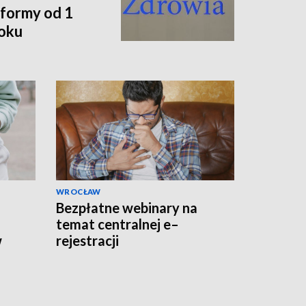
formy od 1
roku
WROCŁAW
Bezpłatne webinary na
temat centralnej e–
w
rejestracji