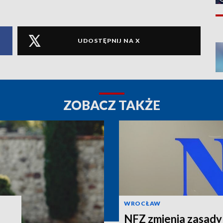
UDOSTĘPNIJ NA X
ZOBACZ TAKŻE
WROCŁAW
NFZ zmienia zasady 