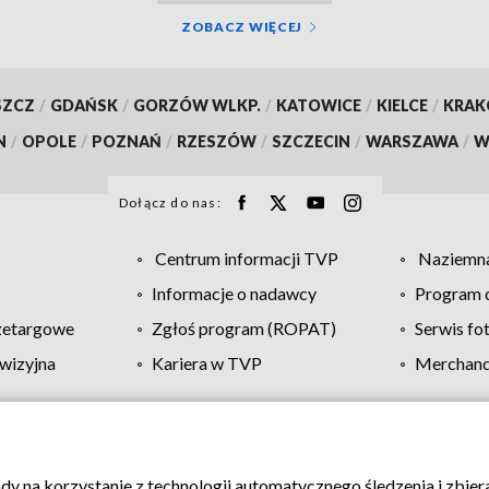
ZOBACZ WIĘCEJ
SZCZ
/
GDAŃSK
/
GORZÓW WLKP.
/
KATOWICE
/
KIELCE
/
KRA
N
/
OPOLE
/
POZNAŃ
/
RZESZÓW
/
SZCZECIN
/
WARSZAWA
/
W
Dołącz do nas:
Centrum informacji TVP
Naziemna
Informacje o nadawcy
Program d
zetargowe
Zgłoś program (ROPAT)
Serwis fo
wizyjna
Kariera w TVP
Merchandi
Polityka prywatności
Moje zgody
Pomoc
Biuro re
ody na korzystanie z technologii automatycznego śledzenia i zbie