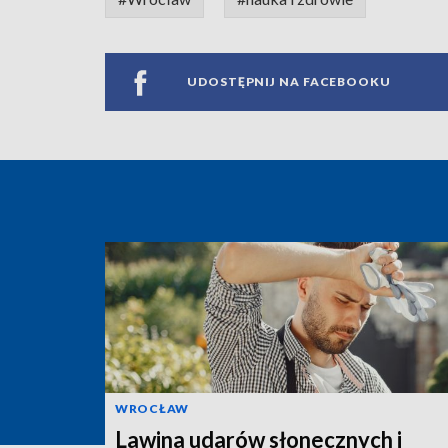
UDOSTĘPNIJ NA FACEBOOKU
WROCŁAW
Lawina udarów słonecznych i