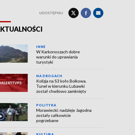
UDOSTĘPNIJ:
KTUALNOŚCI
INNE
W Karkonoszach dobre
warunki do uprawiania
turystyki
NA DROGACH
Kolizja na S3 koło Bolkowa.
Tunel w kierunku Lubawki
został chwilowo zamknięty
POLITYKA
Morawiecki: nadzieje Jagodna
zostały całkowicie
pogrzebane
KULTURA