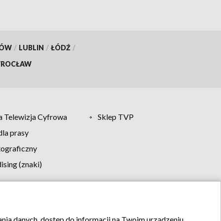
KÓW
/
LUBLIN
/
ŁÓDŹ
/
ROCŁAW
 Telewizja Cyfrowa
Sklep TVP
la prasy
tograficzny
sing (znaki)
klamy
Kontakt
rania danych, dostęp do informacji na Twoim urządzeniu