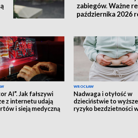
lą
zabiegów. Ważne re
października 2026 
AW
WROCŁAW
or AI”. Jak fałszywi
Nadwaga i otyłość w
ze z internetu udają
dzieciństwie to wyższe
rtów i sieją medyczną
ryzyko bezdzietności 
formację?
wieku dorosłym