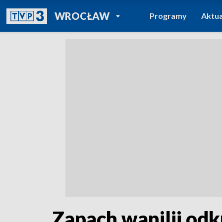
POWRÓT DO
WROCŁAW
Programy
Aktua
TVP REGIONY
Zapach wanilii od