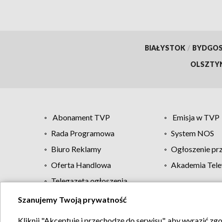
BIAŁYSTOK
/
BYDGO
OLSZTY
Abonament TVP
Emisja w TVP
Rada Programowa
System NOS
Biuro Reklamy
Ogłoszenie pr
Oferta Handlowa
Akademia Tele
Telegazeta ogłoszenia
Szanujemy Twoją prywatność
Regulamin TVP
Kliknij "Akceptuję i przechodzę do serwisu", aby wyrazić zg