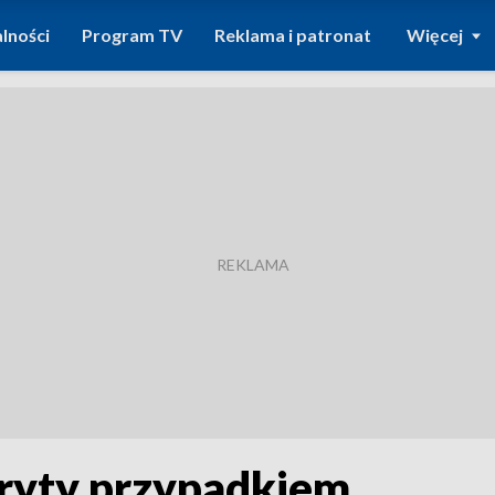
lności
Program TV
Reklama i patronat
Więcej
kryty przypadkiem