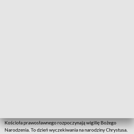
Narodzenia to najważniejsze święto w roku. W tym dniu
obowiązuje post ścisły. Wieczorem wierni zasiadają do
stołów, dzielą się prosforą i śpiewają kolędy. – Jest to dzień,
kiedy po raz ostatni będziemy jedli ostatnie postne potrawy i
będziemy śpiewać pieśni, które w radosny sposób objawiają
narodzenie Chrystusa. Tak jak i w roku ubiegłym i tym, będą
te święta skromniejsze, ale radości nie będzie brakowało,
będziemy w łączności z bliskimi, bo pandemia trwa –
tłumaczy ks. Mateusz Demeniuk z Eparchii wrocławsko-
gdańskiej Kościoła greckokatolickiego.
Z powodu pandemii w kościołach i cerkwiach jest obowiązek
noszenia maseczek, trzeba też zachowywać dystans. W
świątyniach może być zajętych 30% dostępnych miejsc. Dla
wielu, oznacza to święta spędzone z dala od najbliższych.
Obszerna wieczorna liturgia bogata w pieśni – tak wierni
Kościoła prawosławnego rozpoczynają wigilię Bożego
Narodzenia. To dzień wyczekiwania na narodziny Chrystusa.