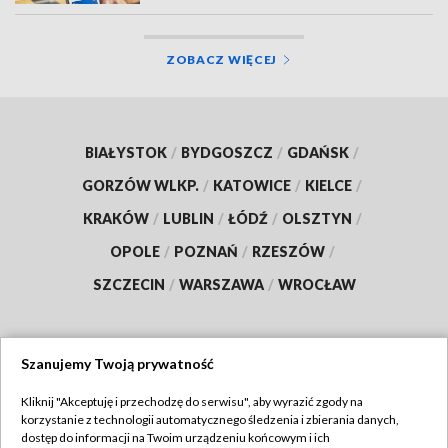
ZOBACZ WIĘCEJ
BIAŁYSTOK
/
BYDGOSZCZ
/
GDAŃSK
/
GORZÓW WLKP.
/
KATOWICE
/
KIELCE
/
KRAKÓW
/
LUBLIN
/
ŁÓDŹ
/
OLSZTYN
/
OPOLE
/
POZNAŃ
/
RZESZÓW
/
SZCZECIN
/
WARSZAWA
/
WROCŁAW
Szanujemy Twoją prywatność
Dołącz do nas:
Kliknij "Akceptuję i przechodzę do serwisu", aby wyrazić zgody na
korzystanie z technologii automatycznego śledzenia i zbierania danych,
TVP
dostęp do informacji na Twoim urządzeniu końcowym i ich