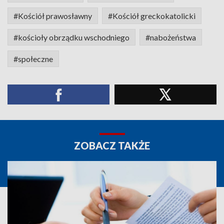
#Kościół prawosławny
#Kościół greckokatolicki
#kościoły obrządku wschodniego
#nabożeństwa
#społeczne
ZOBACZ TAKŻE