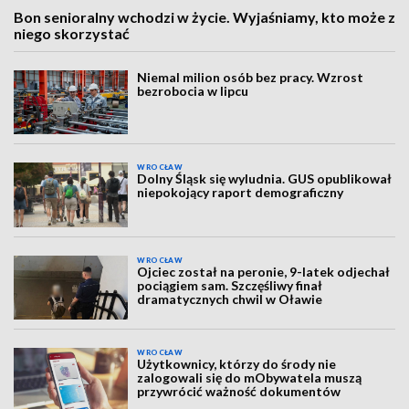
Bon senioralny wchodzi w życie. Wyjaśniamy, kto może z
niego skorzystać
Niemal milion osób bez pracy. Wzrost
bezrobocia w lipcu
WROCŁAW
Dolny Śląsk się wyludnia. GUS opublikował
niepokojący raport demograficzny
WROCŁAW
Ojciec został na peronie, 9-latek odjechał
pociągiem sam. Szczęśliwy finał
dramatycznych chwil w Oławie
WROCŁAW
Użytkownicy, którzy do środy nie
zalogowali się do mObywatela muszą
przywrócić ważność dokumentów