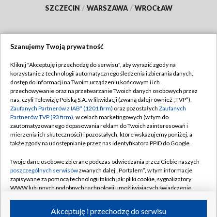
SZCZECIN
/
WARSZAWA
/
WROCŁAW
Szanujemy Twoją prywatność
Dołącz do nas:
Kliknij "Akceptuję i przechodzę do serwisu", aby wyrazić zgody na
korzystanie z technologii automatycznego śledzenia i zbierania danych,
TVP
dostęp do informacji na Twoim urządzeniu końcowym i ich
Abonament TVP
przechowywanie oraz na przetwarzanie Twoich danych osobowych przez
Regulamin TVP
nas, czyli Telewizję Polską S.A. w likwidacji (zwaną dalej również „TVP”),
Emisja w TVP
Polityka prywatności
Zaufanych Partnerów z IAB* (1201 firm)
oraz pozostałych
Zaufanych
Partnerów TVP (93 firm)
, w celach marketingowych (w tym do
Centrum informacji TVP
Moje zgody
zautomatyzowanego dopasowania reklam do Twoich zainteresowań i
mierzenia ich skuteczności) i pozostałych, które wskazujemy poniżej, a
Naziemna Telewizja Cyfrowa
Pomoc
także zgody na udostępnianie przez nas identyfikatora PPID do Google.
Sklep TVP
Biuro reklamy
Twoje dane osobowe zbierane podczas odwiedzania przez Ciebie naszych
Rada Programowa
Kontakt
poszczególnych serwisów
zwanych dalej „Portalem”, w tym informacje
zapisywane za pomocą technologii takich jak: pliki cookie, sygnalizatory
System NOS
WWW lub innych podobnych technologii umożliwiających świadczenie
dopasowanych i bezpiecznych usług, personalizację treści oraz reklam,
Informacje o nadawcy
Kanały
udostępnianie funkcji mediów społecznościowych oraz analizowanie
Akceptuję i przechodzę do serwisu
ruchu w Internecie.
Program dla prasy