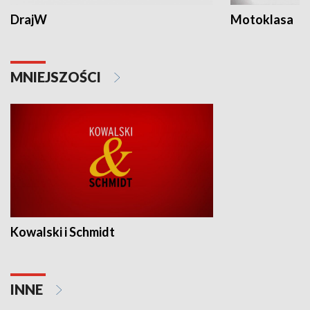
DrajW
Motoklasa
MNIEJSZOŚCI
Kowalski i Schmidt
INNE