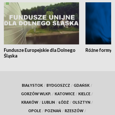
Fundusze Europejskie dla Dolnego
Różne formy t
Śląska
BIAŁYSTOK
/
BYDGOSZCZ
/
GDAŃSK
/
GORZÓW WLKP.
/
KATOWICE
/
KIELCE
/
KRAKÓW
/
LUBLIN
/
ŁÓDŹ
/
OLSZTYN
/
OPOLE
/
POZNAŃ
/
RZESZÓW
/