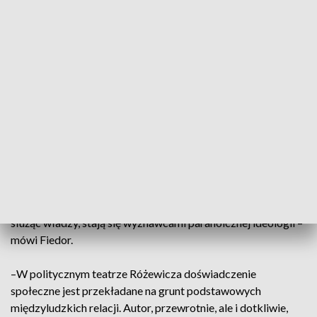
Jak podkreśla, domem w sztuce Różewicza jest człowiek –
„wyjść z domu” znaczy tyle, co wyjść z siebie i zobaczyć
własne życie z zewnątrz. – Ale dom to także rodzina.
Fundamentem politycznym i aksjologicznym społecznej
formacji, którą reprezentuje Henryk, jest idea „rodziny” oraz
cały szereg wartości i pojęć z nią związanych: tradycja,
historia, obyczaj, więź pokoleniowa, etc.” – wskazuje dodając,
że „wyjście z domu” pozwala ujrzeć je takimi, jakimi są
naprawdę – jako zlepek stereotypów i pustych haseł. – I
wreszcie domem może być również Polska – kraj
pozbawionych kręgosłupa oportunistów, którzy cynicznie
służąc władzy, stają się wyznawcami paranoicznej ideologii –
mówi Fiedor.
–W politycznym teatrze Różewicza doświadczenie
społeczne jest przekładane na grunt podstawowych
międzyludzkich relacji. Autor, przewrotnie, ale i dotkliwie,