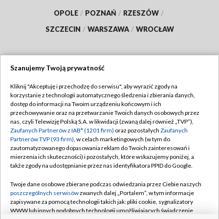
OPOLE
/
POZNAŃ
/
RZESZÓW
/
SZCZECIN
/
WARSZAWA
/
WROCŁAW
Szanujemy Twoją prywatność
Dołącz do nas:
Kliknij "Akceptuję i przechodzę do serwisu", aby wyrazić zgody na
korzystanie z technologii automatycznego śledzenia i zbierania danych,
TVP
dostęp do informacji na Twoim urządzeniu końcowym i ich
Abonament TVP
przechowywanie oraz na przetwarzanie Twoich danych osobowych przez
Regulamin TVP
nas, czyli Telewizję Polską S.A. w likwidacji (zwaną dalej również „TVP”),
Emisja w TVP
Polityka prywatności
Zaufanych Partnerów z IAB* (1201 firm)
oraz pozostałych
Zaufanych
Partnerów TVP (93 firm)
, w celach marketingowych (w tym do
Centrum informacji TVP
Moje zgody
zautomatyzowanego dopasowania reklam do Twoich zainteresowań i
mierzenia ich skuteczności) i pozostałych, które wskazujemy poniżej, a
Naziemna Telewizja Cyfrowa
Pomoc
także zgody na udostępnianie przez nas identyfikatora PPID do Google.
Sklep TVP
Biuro reklamy
Twoje dane osobowe zbierane podczas odwiedzania przez Ciebie naszych
Rada Programowa
Kontakt
poszczególnych serwisów
zwanych dalej „Portalem”, w tym informacje
zapisywane za pomocą technologii takich jak: pliki cookie, sygnalizatory
System NOS
WWW lub innych podobnych technologii umożliwiających świadczenie