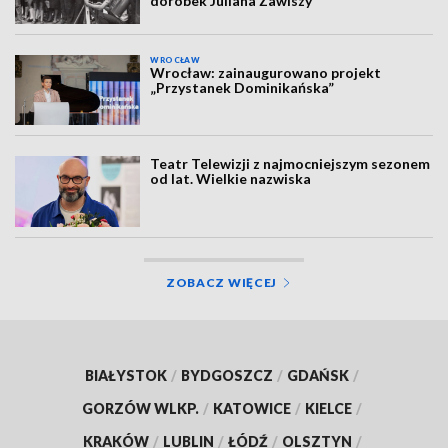
dorobek Juliana Zawiszy
WROCŁAW
Wrocław: zainaugurowano projekt
„Przystanek Dominikańska”
Teatr Telewizji z najmocniejszym sezonem
od lat. Wielkie nazwiska
ZOBACZ WIĘCEJ
BIAŁYSTOK
/
BYDGOSZCZ
/
GDAŃSK
/
GORZÓW WLKP.
/
KATOWICE
/
KIELCE
/
KRAKÓW
/
LUBLIN
/
ŁÓDŹ
/
OLSZTYN
/