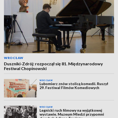
WROCŁAW
Duszniki-Zdrój: rozpoczął się 81. Międzynarodowy
Festiwal Chopinowski
WROCŁAW
Lubomierz znów stolicą komedii. Ruszył
29. Festiwal Filmów Komediowych
WROCŁAW
Legnicki ruch filmowy na wyjątkowej
wystawie. Muzeum Miedzi przypomni