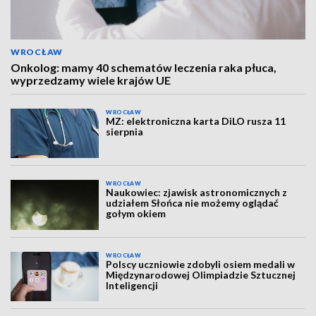
WROCŁAW
Onkolog: mamy 40 schematów leczenia raka płuca,
wyprzedzamy wiele krajów UE
WROCŁAW
MZ: elektroniczna karta DiLO rusza 11
sierpnia
WROCŁAW
Naukowiec: zjawisk astronomicznych z
udziałem Słońca nie możemy oglądać
gołym okiem
WROCŁAW
Polscy uczniowie zdobyli osiem medali w
Międzynarodowej Olimpiadzie Sztucznej
Inteligencji