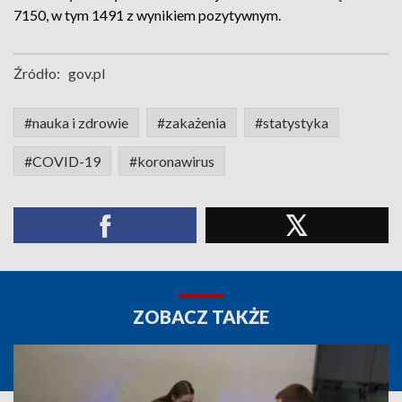
7150, w tym 1491 z wynikiem pozytywnym.
Źródło:
gov.pl
#nauka i zdrowie
#zakażenia
#statystyka
#COVID-19
#koronawirus
ZOBACZ TAKŻE