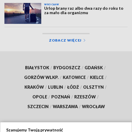
WROCŁAW
Urlop brany raz albo dwa razy do roku to
za mało dla organizmu
ZOBACZ WIĘCEJ
BIAŁYSTOK
/
BYDGOSZCZ
/
GDAŃSK
/
GORZÓW WLKP.
/
KATOWICE
/
KIELCE
/
KRAKÓW
/
LUBLIN
/
ŁÓDŹ
/
OLSZTYN
/
OPOLE
/
POZNAŃ
/
RZESZÓW
/
SZCZECIN
/
WARSZAWA
/
WROCŁAW
Szanujemy Twoją prywatność