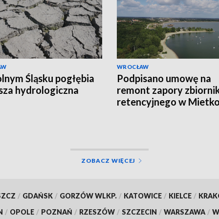
AW
WROCŁAW
lnym Śląsku pogłębia
Podpisano umowę na
usza hydrologiczna
remont zapory zbiorni
retencyjnego w Mietk
ZOBACZ WIĘCEJ
SZCZ
/
GDAŃSK
/
GORZÓW WLKP.
/
KATOWICE
/
KIELCE
/
KRA
N
/
OPOLE
/
POZNAŃ
/
RZESZÓW
/
SZCZECIN
/
WARSZAWA
/
W