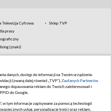
 Telewizja Cyfrowa
Sklep TVP
la prasy
tograficzny
sing (znaki)
klamy
Kontakt
rania danych, dostęp do informacji na Twoim urządzeniu
idacji (zwaną dalej również „TVP”),
Zaufanych Partnerów
anego dopasowania reklam do Twoich zainteresowań i
a PPID do Google.
”, w tym informacje zapisywane za pomocą technologii
zpiecznych usług, personalizację treści oraz reklam,