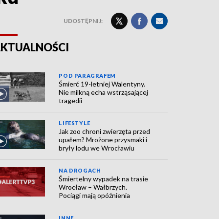
UDOSTĘPNIJ:
KTUALNOŚCI
POD PARAGRAFEM
Śmierć 19-letniej Walentyny.
Nie milkną echa wstrząsającej
tragedii
LIFESTYLE
Jak zoo chroni zwierzęta przed
upałem? Mrożone przysmaki i
bryły lodu we Wrocławiu
NA DROGACH
Śmiertelny wypadek na trasie
Wrocław – Wałbrzych.
Pociągi mają opóźnienia
INNE