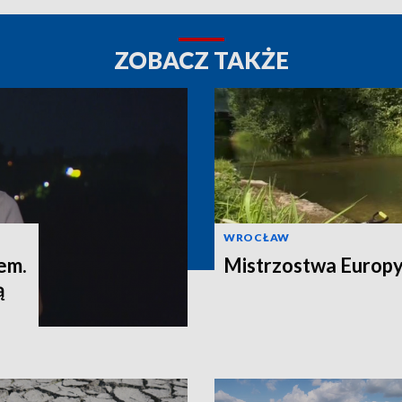
ZOBACZ TAKŻE
WROCŁAW
em.
Mistrzostwa Europy 
ą