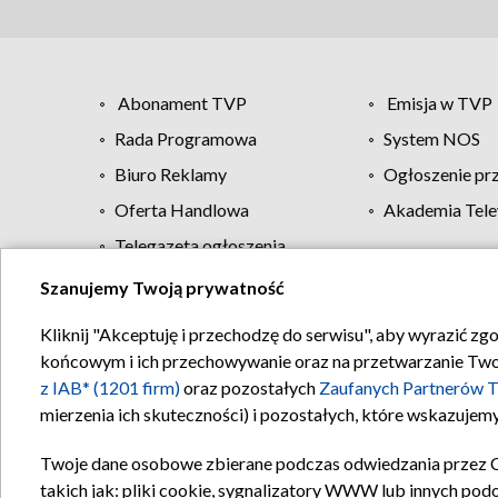
Abonament TVP
Emisja w TVP
Rada Programowa
System NOS
Biuro Reklamy
Ogłoszenie pr
Oferta Handlowa
Akademia Tele
Telegazeta ogłoszenia
Szanujemy Twoją prywatność
Regulamin TVP
Kliknij "Akceptuję i przechodzę do serwisu", aby wyrazić zg
końcowym i ich przechowywanie oraz na przetwarzanie Twoich
z IAB* (1201 firm)
oraz pozostałych
Zaufanych Partnerów T
mierzenia ich skuteczności) i pozostałych, które wskazujemy
Twoje dane osobowe zbierane podczas odwiedzania przez 
takich jak: pliki cookie, sygnalizatory WWW lub innych pod