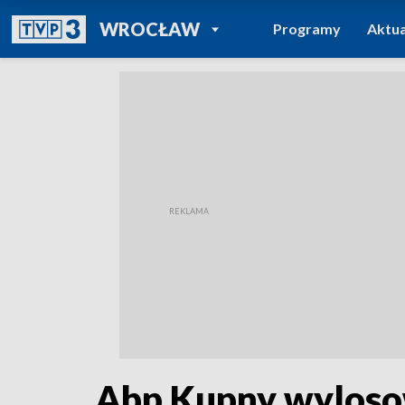
POWRÓT DO
WROCŁAW
Programy
Aktua
TVP REGIONY
Abp Kupny wylosow