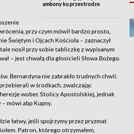
ambony ku przestrodze
łoszenie
rócenia, przy czym mówił bardzo prosto,
mie Świętym i Ojcach Kościoła – zaznaczył
stale nosił przy sobie tabliczkę z wypisanym
wał – jest chwałą dla głosicieli Słowa Bożego.
 św. Bernardyna nie zabrakło trudnych chwil.
 przebierali w środkach, zwalczając
 herezje wobec Stolicy Apostolskiej, jednak
y – mówi abp Kupny.
dzie łatwy, jeśli spojrzymy przez pryzmat
ciołem. Patron, którego otrzymałem,