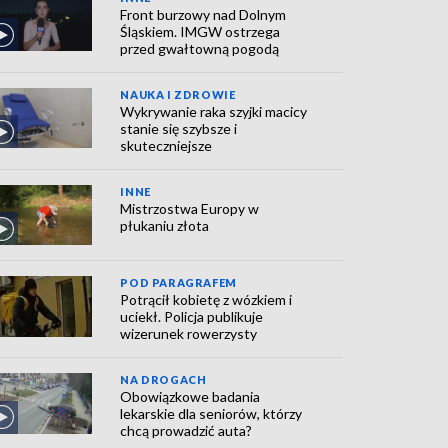
Front burzowy nad Dolnym
Śląskiem. IMGW ostrzega
przed gwałtowną pogodą
NAUKA I ZDROWIE
Wykrywanie raka szyjki macicy
stanie się szybsze i
skuteczniejsze
INNE
Mistrzostwa Europy w
płukaniu złota
POD PARAGRAFEM
Potrącił kobietę z wózkiem i
uciekł. Policja publikuje
wizerunek rowerzysty
NA DROGACH
Obowiązkowe badania
lekarskie dla seniorów, którzy
chcą prowadzić auta?