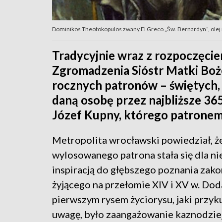
Dominikos Theotokopulos zwany El Greco „Św. Bernardyn”, olej 
Tradycyjnie wraz z rozpoczęci
Zgromadzenia Sióstr Matki Boże
rocznych patronów – świętych, 
daną osobę przez najbliższe 365 
Józef Kupny, którego patronem 
Metropolita wrocławski powiedział, ż
wylosowanego patrona stała się dla n
inspiracją do głębszego poznania zak
żyjącego na przełomie XIV i XV w. Doda
pierwszym rysem życiorysu, jaki przyku
uwagę, było zaangażowanie kaznodziej