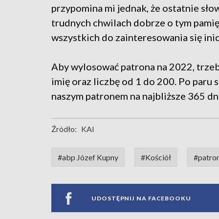
przypomina mi jednak, że ostatnie sło
trudnych chwilach dobrze o tym pamięt
wszystkich do zainteresowania się ini
Aby wylosować patrona na 2022, trzeb
imię oraz liczbę od 1 do 200. Po paru
naszym patronem na najbliższe 365 dni
Źródło:
KAI
#abp Józef Kupny
#Kościół
#patro
UDOSTĘPNIJ NA FACEBOOKU