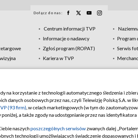
Dołącz do nas:
Centrum informacji TVP
Naziemna
Informacje o nadawcy
Program d
zetargowe
Zgłoś program (ROPAT)
Serwis fo
wizyjna
Kariera w TVP
Merchandi
Polityka prywatności
Moje zgody
Pomoc
Biuro re
ody na korzystanie z technologii automatycznego śledzenia i zbie
 danych osobowych przez nas, czyli Telewizję Polską S.A. w likw
VP (93 firm)
, w celach marketingowych (w tym do zautomatyzow
 poniżej, a także zgody na udostępnianie przez nas identyfikator
Ciebie naszych
poszczególnych serwisów
zwanych dalej „Portalem
obnych technologii umożliwiających świadczenie dopasowanych i be