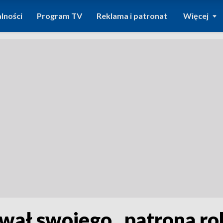
lności
Program TV
Reklama i patronat
Więcej
ał swojego „patrona ro