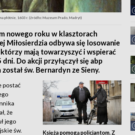
na płótnie, 1603 r. (źródło: Muzeum Prado, Madryt)
em nowego roku w klasztorach
j Miłosierdzia odbywa się losowanie
którzy mają towarzyszyć i wspierać
dni. Do akcji przyłączył się abp
został św. Bernardyn ze Sieny.
e postać
iego
onnika
ł, że
ł jego
skie św.
Księża pomogą policjantom. Z