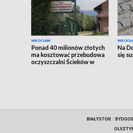
WROCŁAW
WROCŁ
Ponad 40 milionów złotych
Na Do
ma kosztować przebudowa
się s
oczyszczalni Ścieków w
Marczycach
BIAŁYSTOK
/
BYDGO
OLSZTY