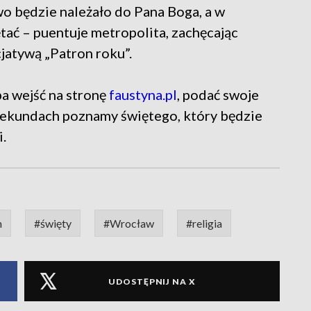
wo będzie należało do Pana Boga, a w
ać – puentuje metropolita, zachęcając
cjatywą „Patron roku”.
a wejść na stronę
faustyna.pl
, podać swoje
 sekundach poznamy świętego, który będzie
.
n
#święty
#Wrocław
#religia
UDOSTĘPNIJ NA X