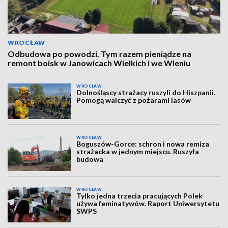
WROCŁAW
Odbudowa po powodzi. Tym razem pieniądze na
remont boisk w Janowicach Wielkich i we Wleniu
WROCŁAW
Dolnośląscy strażacy ruszyli do Hiszpanii.
Pomogą walczyć z pożarami lasów
WROCŁAW
Boguszów-Gorce: schron i nowa remiza
strażacka w jednym miejscu. Ruszyła
budowa
WROCŁAW
Tylko jedna trzecia pracujących Polek
używa feminatywów. Raport Uniwersytetu
SWPS