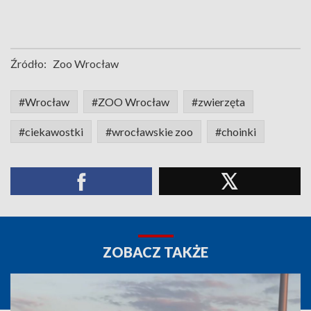
Źródło:
Zoo Wrocław
#Wrocław
#ZOO Wrocław
#zwierzęta
#ciekawostki
#wrocławskie zoo
#choinki
ZOBACZ TAKŻE