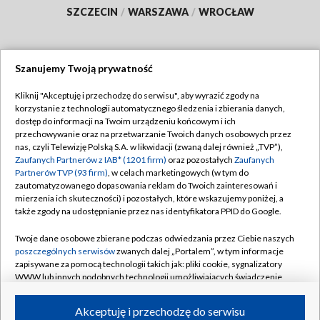
SZCZECIN
/
WARSZAWA
/
WROCŁAW
Szanujemy Twoją prywatność
Dołącz do nas:
Kliknij "Akceptuję i przechodzę do serwisu", aby wyrazić zgody na
korzystanie z technologii automatycznego śledzenia i zbierania danych,
TVP
dostęp do informacji na Twoim urządzeniu końcowym i ich
Abonament TVP
przechowywanie oraz na przetwarzanie Twoich danych osobowych przez
Regulamin TVP
nas, czyli Telewizję Polską S.A. w likwidacji (zwaną dalej również „TVP”),
Emisja w TVP
Polityka prywatności
Zaufanych Partnerów z IAB* (1201 firm)
oraz pozostałych
Zaufanych
Partnerów TVP (93 firm)
, w celach marketingowych (w tym do
Centrum informacji TVP
Moje zgody
zautomatyzowanego dopasowania reklam do Twoich zainteresowań i
mierzenia ich skuteczności) i pozostałych, które wskazujemy poniżej, a
Naziemna Telewizja Cyfrowa
Pomoc
także zgody na udostępnianie przez nas identyfikatora PPID do Google.
Sklep TVP
Biuro reklamy
Twoje dane osobowe zbierane podczas odwiedzania przez Ciebie naszych
Rada Programowa
Kontakt
poszczególnych serwisów
zwanych dalej „Portalem”, w tym informacje
zapisywane za pomocą technologii takich jak: pliki cookie, sygnalizatory
System NOS
WWW lub innych podobnych technologii umożliwiających świadczenie
dopasowanych i bezpiecznych usług, personalizację treści oraz reklam,
Informacje o nadawcy
Kanały
udostępnianie funkcji mediów społecznościowych oraz analizowanie
Akceptuję i przechodzę do serwisu
ruchu w Internecie.
Program dla prasy