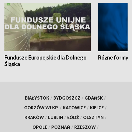
Fundusze Europejskie dla Dolnego
Różne formy t
Śląska
BIAŁYSTOK
/
BYDGOSZCZ
/
GDAŃSK
/
GORZÓW WLKP.
/
KATOWICE
/
KIELCE
/
KRAKÓW
/
LUBLIN
/
ŁÓDŹ
/
OLSZTYN
/
OPOLE
/
POZNAŃ
/
RZESZÓW
/