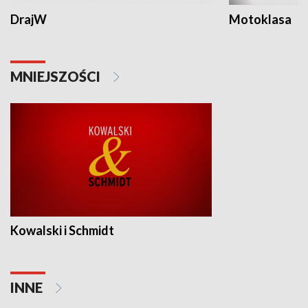
DrajW
Motoklasa
MNIEJSZOŚCI
Kowalski i Schmidt
INNE