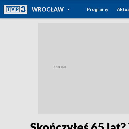
POWRÓT DO
WROCŁAW
Programy
Aktua
TVP REGIONY
Skończyłeś 65 lat