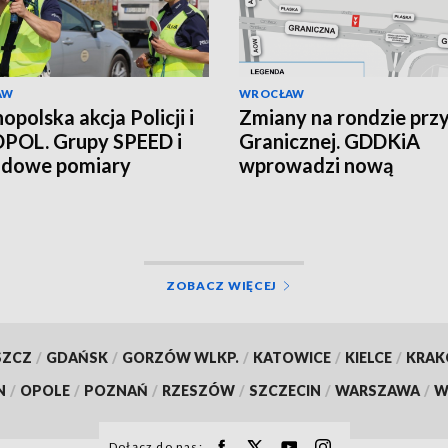
AW
WROCŁAW
opolska akcja Policji i
Zmiany na rondzie przy 
POL. Grupy SPEED i
Granicznej. GDDKiA
adowe pomiary
wprowadzi nową
ości na polskich
organizację ruchu, mia
ach
buduje łącznik
ZOBACZ WIĘCEJ
SZCZ
/
GDAŃSK
/
GORZÓW WLKP.
/
KATOWICE
/
KIELCE
/
KRA
N
/
OPOLE
/
POZNAŃ
/
RZESZÓW
/
SZCZECIN
/
WARSZAWA
/
W
Dołącz do nas: