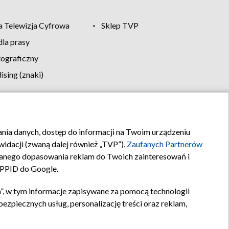
 Telewizja Cyfrowa
Sklep TVP
la prasy
tograficzny
sing (znaki)
klamy
Kontakt
rania danych, dostęp do informacji na Twoim urządzeniu
idacji (zwaną dalej również „TVP”),
Zaufanych Partnerów
anego dopasowania reklam do Twoich zainteresowań i
a PPID do Google.
”, w tym informacje zapisywane za pomocą technologii
zpiecznych usług, personalizację treści oraz reklam,