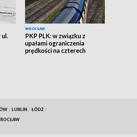
WROCŁAW
ul.
PKP PLK: w związku z
upałami ograniczenia
prędkości na czterech
sto
odcinkach linii kolejowych
KÓW
/
LUBLIN
/
ŁÓDŹ
/
ROCŁAW