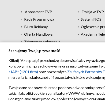
Abonament TVP
Emisja w TVP
Rada Programowa
System NOS
Biuro Reklamy
Ogłoszenie pr
Oferta Handlowa
Akademia Tele
Telegazeta ogłoszenia
Szanujemy Twoją prywatność
Regulamin TVP
Kliknij "Akceptuję i przechodzę do serwisu", aby wyrazić zg
końcowym i ich przechowywanie oraz na przetwarzanie Twoich
z IAB* (1201 firm)
oraz pozostałych
Zaufanych Partnerów T
mierzenia ich skuteczności) i pozostałych, które wskazujemy
Twoje dane osobowe zbierane podczas odwiedzania przez 
takich jak: pliki cookie, sygnalizatory WWW lub innych pod
udostępnianie funkcji mediów społecznościowych oraz anali