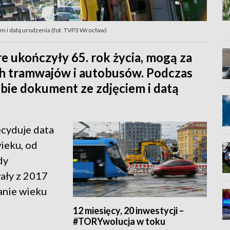
m i datą urodzenia (fot. TVP3 Wrocław)
re ukończyły 65. rok życia, mogą za
h tramwajów i autobusów. Podczas
obie dokument ze zdjęciem i datą
ecyduje data
wieku, od
dy
ały z 2017
zanie wieku
12 miesięcy, 20 inwestycji –
#TORYwolucja w toku