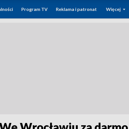
lności
Program TV
Reklama i patronat
Więcej
? We Wrocławiu za darmo