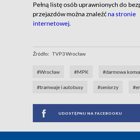
Pełną listę osób uprawnionych do bez
przejazdów można znaleźć
na stronie
internetowej.
Źródło:
TVP3 Wrocław
#Wrocław
#MPK
#darmowa komun
#tramwaje i autobusy
#seniorzy
#e
UDOSTĘPNIJ NA FACEBOOKU