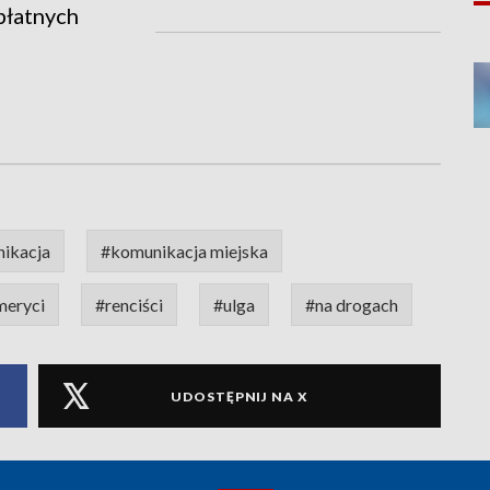
płatnych
ikacja
#komunikacja miejska
meryci
#renciści
#ulga
#na drogach
UDOSTĘPNIJ NA X