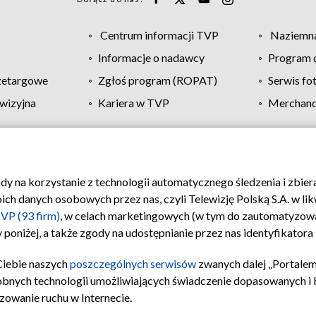
Centrum informacji TVP
Naziemna
Informacje o nadawcy
Program d
zetargowe
Zgłoś program (ROPAT)
Serwis fo
wizyjna
Kariera w TVP
Merchandi
Polityka prywatności
Moje zgody
Pomoc
Biuro re
ody na korzystanie z technologii automatycznego śledzenia i zbie
 danych osobowych przez nas, czyli Telewizję Polską S.A. w likw
VP (93 firm)
, w celach marketingowych (w tym do zautomatyzow
 poniżej, a także zgody na udostępnianie przez nas identyfikator
Ciebie naszych
poszczególnych serwisów
zwanych dalej „Portalem
obnych technologii umożliwiających świadczenie dopasowanych i be
zowanie ruchu w Internecie.