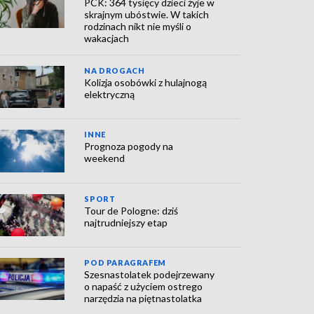
PCK: 364 tysięcy dzieci żyje w
skrajnym ubóstwie. W takich
rodzinach nikt nie myśli o
wakacjach
NA DROGACH
Kolizja osobówki z hulajnogą
elektryczną
INNE
Prognoza pogody na
weekend
SPORT
Tour de Pologne: dziś
najtrudniejszy etap
POD PARAGRAFEM
Szesnastolatek podejrzewany
o napaść z użyciem ostrego
narzędzia na piętnastolatka