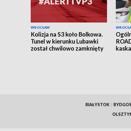
WROCŁAW
WROCŁ
Kolizja na S3 koło Bolkowa.
Ogóln
Tunel w kierunku Lubawki
ROAD
został chwilowo zamknięty
kask
prędk
drog
BIAŁYSTOK
/
BYDGO
OLSZTY