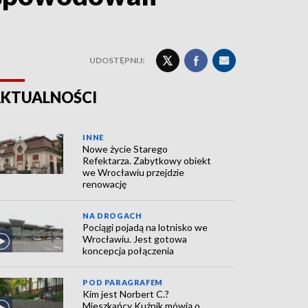
UDOSTĘPNIJ:
KTUALNOŚCI
INNE
Nowe życie Starego
Refektarza. Zabytkowy obiekt
we Wrocławiu przejdzie
renowację
NA DROGACH
Pociągi pojadą na lotnisko we
Wrocławiu. Jest gotowa
koncepcja połączenia
POD PARAGRAFEM
Kim jest Norbert C.?
Mieszkańcy Kuźnik mówią o