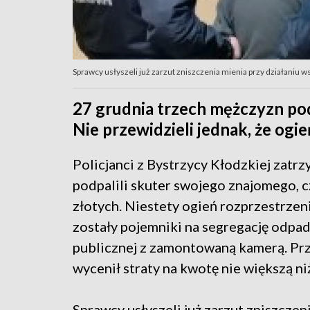
Sprawcy usłyszeli już zarzut zniszczenia mienia przy działaniu 
27 grudnia trzech mężczyzn po
Nie przewidzieli jednak, że ogi
Policjanci z Bystrzycy Kłodzkiej zatrz
podpalili skuter swojego znajomego, 
złotych. Niestety ogień rozprzestrzeni
zostały pojemniki na segregację odpa
publicznej z zamontowaną kamerą. Prz
wycenił straty na kwotę nie większą ni
Sprawcy usłyszeli już zarzut zniszczen