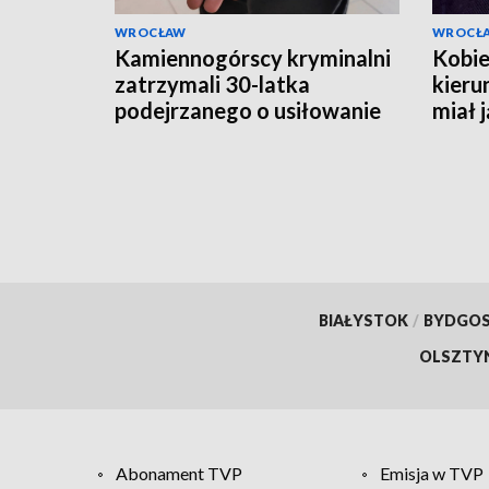
WROCŁAW
WROCŁ
Kamiennogórscy kryminalni
Kobie
zatrzymali 30-latka
kieru
podejrzanego o usiłowanie
miał 
zabójstwa
BIAŁYSTOK
/
BYDGO
OLSZTY
Abonament TVP
Emisja w TVP