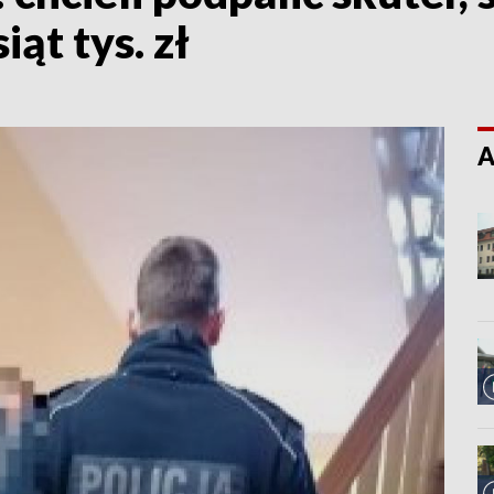
iąt tys. zł
A