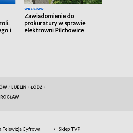
WROCŁAW
Zawiadomienie do
oli.
prokuratury w sprawie
ego i
elektrowni Pilchowice
KÓW
/
LUBLIN
/
ŁÓDŹ
/
ROCŁAW
 Telewizja Cyfrowa
Sklep TVP