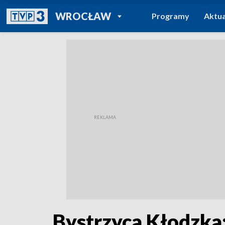
POWRÓT DO
WROCŁAW
Programy
Aktua
TVP REGIONY
Bystrzyca Kłodzka: