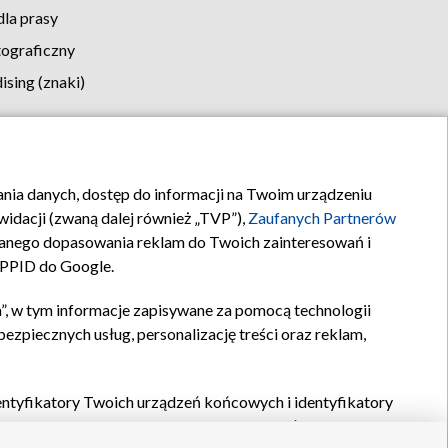
la prasy
tograficzny
sing (znaki)
klamy
Kontakt
rania danych, dostęp do informacji na Twoim urządzeniu
idacji (zwaną dalej również „TVP”),
Zaufanych Partnerów
anego dopasowania reklam do Twoich zainteresowań i
a PPID do Google.
”, w tym informacje zapisywane za pomocą technologii
zpiecznych usług, personalizację treści oraz reklam,
identyfikatory Twoich urządzeń końcowych i identyfikatory
P,
Zaufanych Partnerów z IAB
oraz pozostałych
Zaufanych