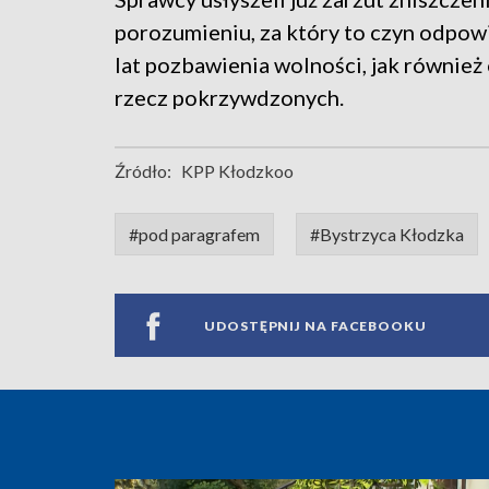
porozumieniu, za który to czyn odpowi
lat pozbawienia wolności, jak równie
rzecz pokrzywdzonych.
Źródło:
KPP Kłodzkoo
#pod paragrafem
#Bystrzyca Kłodzka
UDOSTĘPNIJ NA FACEBOOKU