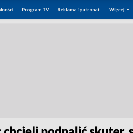
lności
Program TV
Reklama i patronat
Więcej
 chcieli podpalić skuter