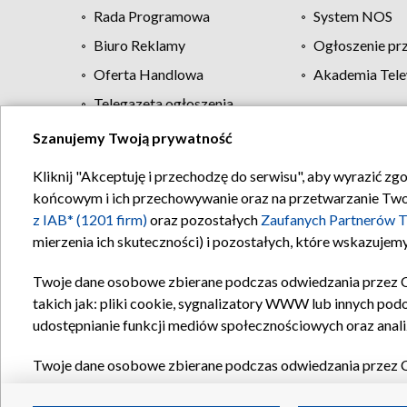
Rada Programowa
System NOS
Biuro Reklamy
Ogłoszenie pr
Oferta Handlowa
Akademia Tele
Telegazeta ogłoszenia
Szanujemy Twoją prywatność
Regulamin TVP
Kliknij "Akceptuję i przechodzę do serwisu", aby wyrazić zg
końcowym i ich przechowywanie oraz na przetwarzanie Twoich
z IAB* (1201 firm)
oraz pozostałych
Zaufanych Partnerów T
mierzenia ich skuteczności) i pozostałych, które wskazujemy
Twoje dane osobowe zbierane podczas odwiedzania przez 
takich jak: pliki cookie, sygnalizatory WWW lub innych pod
udostępnianie funkcji mediów społecznościowych oraz anali
Twoje dane osobowe zbierane podczas odwiedzania przez 
plików cookie, informacje o Twoich wyszukiwaniach w serwi