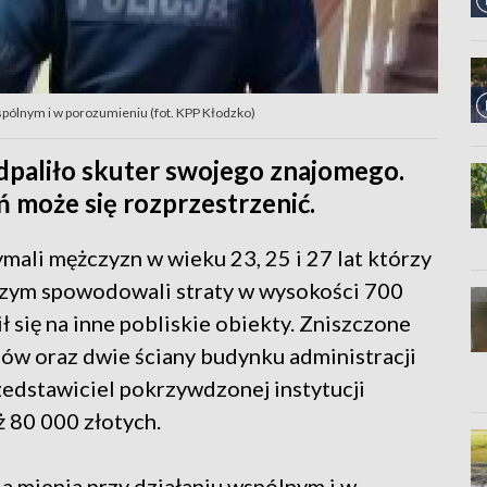
wspólnym i w porozumieniu (fot. KPP Kłodzko)
dpaliło skuter swojego znajomego.
eń może się rozprzestrzenić.
ymali mężczyzn w wieku 23, 25 i 27 lat którzy
czym spowodowali straty w wysokości 700
ł się na inne pobliskie obiekty. Zniszczone
dów oraz dwie ściany budynku administracji
edstawiciel pokrzywdzonej instytucji
ż 80 000 złotych.
ia mienia przy działaniu wspólnym i w