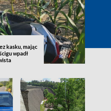
ez kasku, mając
ścigu wpadł
wista