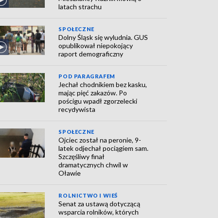
latach strachu
SPOŁECZNE
Dolny Śląsk się wyludnia. GUS
opublikował niepokojący
raport demograficzny
POD PARAGRAFEM
Jechał chodnikiem bez kasku,
mając pięć zakazów. Po
pościgu wpadł zgorzelecki
recydywista
SPOŁECZNE
Ojciec został na peronie, 9-
latek odjechał pociągiem sam.
Szczęśliwy finał
dramatycznych chwil w
Oławie
ROLNICTWO I WIEŚ
Senat za ustawą dotyczącą
wsparcia rolników, których