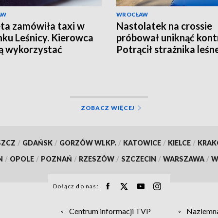
AW
WROCŁAW
ta zamówiła taxi w
Nastolatek na crossie
nku Leśnicy. Kierowca
próbował uniknąć kontr
ją wykorzystać
Potrącił strażnika leśn
uderzył w samochód
ZOBACZ WIĘCEJ
SZCZ
/
GDAŃSK
/
GORZÓW WLKP.
/
KATOWICE
/
KIELCE
/
KRA
N
/
OPOLE
/
POZNAŃ
/
RZESZÓW
/
SZCZECIN
/
WARSZAWA
/
W
Dołącz do nas:
Centrum informacji TVP
Naziemna