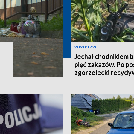
WROCŁAW
Jechał chodnikiem b
pięć zakazów. Po po
zgorzelecki recydy