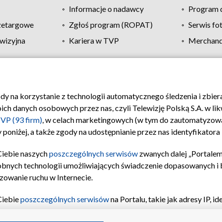
Informacje o nadawcy
Program d
zetargowe
Zgłoś program (ROPAT)
Serwis fo
wizyjna
Kariera w TVP
Merchandi
Polityka prywatności
Moje zgody
Pomoc
Biuro re
ody na korzystanie z technologii automatycznego śledzenia i zbie
 danych osobowych przez nas, czyli Telewizję Polską S.A. w likw
VP (93 firm)
, w celach marketingowych (w tym do zautomatyzow
 poniżej, a także zgody na udostępnianie przez nas identyfikator
Ciebie naszych
poszczególnych serwisów
zwanych dalej „Portalem
obnych technologii umożliwiających świadczenie dopasowanych i be
zowanie ruchu w Internecie.
Ciebie
poszczególnych serwisów
na Portalu, takie jak adresy IP, 
sach Portalu czy historia odwiedzin będą przetwarzane przez TV