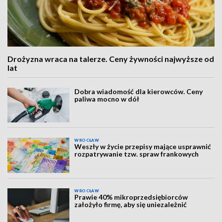
Drożyzna wraca na talerze. Ceny żywności najwyższe od
lat
Dobra wiadomość dla kierowców. Ceny
paliwa mocno w dół
WROCŁAW
Weszły w życie przepisy mające usprawnić
rozpatrywanie tzw. spraw frankowych
WROCŁAW
Prawie 40% mikroprzedsiębiorców
założyło firmę, aby się uniezależnić