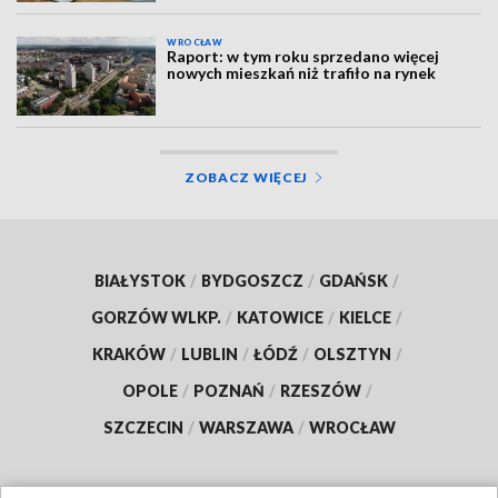
WROCŁAW
Raport: w tym roku sprzedano więcej
nowych mieszkań niż trafiło na rynek
ZOBACZ WIĘCEJ
BIAŁYSTOK
/
BYDGOSZCZ
/
GDAŃSK
/
GORZÓW WLKP.
/
KATOWICE
/
KIELCE
/
KRAKÓW
/
LUBLIN
/
ŁÓDŹ
/
OLSZTYN
/
OPOLE
/
POZNAŃ
/
RZESZÓW
/
SZCZECIN
/
WARSZAWA
/
WROCŁAW