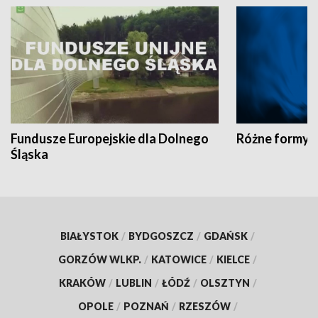
Fundusze Europejskie dla Dolnego
Różne formy t
Śląska
BIAŁYSTOK
/
BYDGOSZCZ
/
GDAŃSK
/
GORZÓW WLKP.
/
KATOWICE
/
KIELCE
/
KRAKÓW
/
LUBLIN
/
ŁÓDŹ
/
OLSZTYN
/
OPOLE
/
POZNAŃ
/
RZESZÓW
/