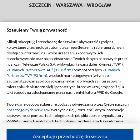
SZCZECIN
/
WARSZAWA
/
WROCŁAW
Szanujemy Twoją prywatność
Dołącz do nas:
Kliknij "Akceptuję i przechodzę do serwisu", aby wyrazić zgody na
korzystanie z technologii automatycznego śledzenia i zbierania danych,
TVP
dostęp do informacji na Twoim urządzeniu końcowym i ich
Abonament TVP
przechowywanie oraz na przetwarzanie Twoich danych osobowych przez
Regulamin TVP
nas, czyli Telewizję Polską S.A. w likwidacji (zwaną dalej również „TVP”),
Emisja w TVP
Polityka prywatności
Zaufanych Partnerów z IAB* (1201 firm)
oraz pozostałych
Zaufanych
Partnerów TVP (93 firm)
, w celach marketingowych (w tym do
Centrum informacji TVP
Moje zgody
zautomatyzowanego dopasowania reklam do Twoich zainteresowań i
mierzenia ich skuteczności) i pozostałych, które wskazujemy poniżej, a
Naziemna Telewizja Cyfrowa
Pomoc
także zgody na udostępnianie przez nas identyfikatora PPID do Google.
Sklep TVP
Biuro reklamy
Twoje dane osobowe zbierane podczas odwiedzania przez Ciebie naszych
Rada Programowa
Kontakt
poszczególnych serwisów
zwanych dalej „Portalem”, w tym informacje
zapisywane za pomocą technologii takich jak: pliki cookie, sygnalizatory
System NOS
WWW lub innych podobnych technologii umożliwiających świadczenie
dopasowanych i bezpiecznych usług, personalizację treści oraz reklam,
Informacje o nadawcy
Kanały
udostępnianie funkcji mediów społecznościowych oraz analizowanie
Akceptuję i przechodzę do serwisu
ruchu w Internecie.
Program dla prasy