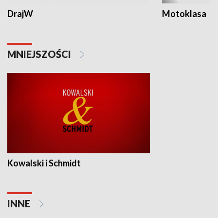
DrajW
Motoklasa
MNIEJSZOŚCI
Kowalski i Schmidt
INNE