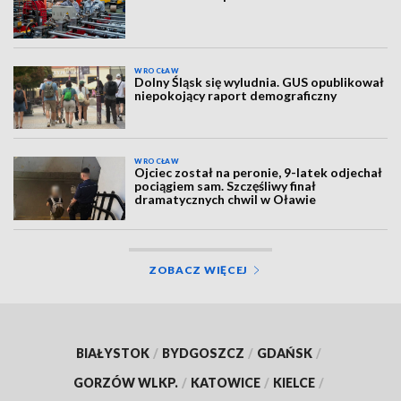
WROCŁAW
Dolny Śląsk się wyludnia. GUS opublikował
niepokojący raport demograficzny
WROCŁAW
Ojciec został na peronie, 9-latek odjechał
pociągiem sam. Szczęśliwy finał
dramatycznych chwil w Oławie
ZOBACZ WIĘCEJ
BIAŁYSTOK
/
BYDGOSZCZ
/
GDAŃSK
/
GORZÓW WLKP.
/
KATOWICE
/
KIELCE
/