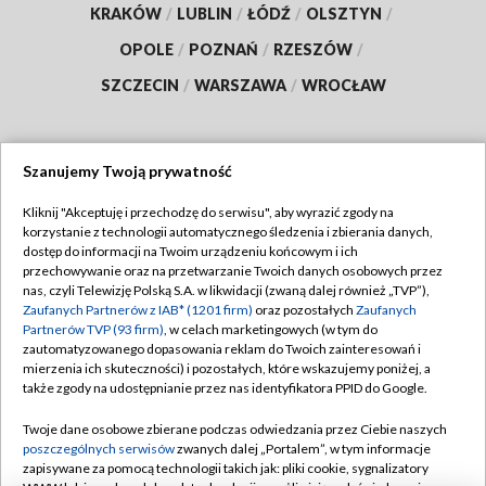
KRAKÓW
/
LUBLIN
/
ŁÓDŹ
/
OLSZTYN
/
OPOLE
/
POZNAŃ
/
RZESZÓW
/
SZCZECIN
/
WARSZAWA
/
WROCŁAW
Szanujemy Twoją prywatność
Dołącz do nas:
Kliknij "Akceptuję i przechodzę do serwisu", aby wyrazić zgody na
korzystanie z technologii automatycznego śledzenia i zbierania danych,
TVP
dostęp do informacji na Twoim urządzeniu końcowym i ich
Abonament TVP
przechowywanie oraz na przetwarzanie Twoich danych osobowych przez
Regulamin TVP
nas, czyli Telewizję Polską S.A. w likwidacji (zwaną dalej również „TVP”),
Emisja w TVP
Polityka prywatności
Zaufanych Partnerów z IAB* (1201 firm)
oraz pozostałych
Zaufanych
Partnerów TVP (93 firm)
, w celach marketingowych (w tym do
Centrum informacji TVP
Moje zgody
zautomatyzowanego dopasowania reklam do Twoich zainteresowań i
mierzenia ich skuteczności) i pozostałych, które wskazujemy poniżej, a
Naziemna Telewizja Cyfrowa
Pomoc
także zgody na udostępnianie przez nas identyfikatora PPID do Google.
Sklep TVP
Biuro reklamy
Twoje dane osobowe zbierane podczas odwiedzania przez Ciebie naszych
Rada Programowa
Kontakt
poszczególnych serwisów
zwanych dalej „Portalem”, w tym informacje
zapisywane za pomocą technologii takich jak: pliki cookie, sygnalizatory
System NOS