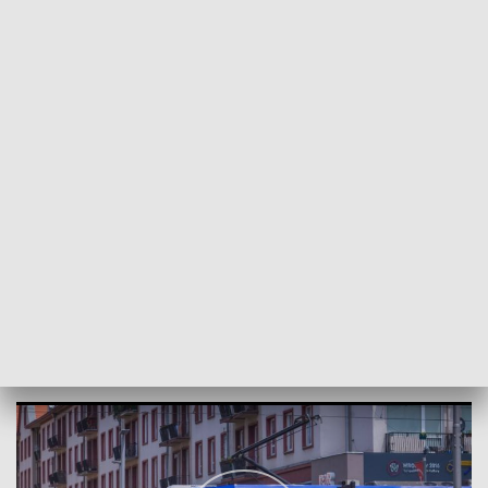
POWRÓT DO
WROCŁAW
TVP REGIONY
Telefon zaufania na tramwaju
2021-11-29
Patryk Głażewski; ŁUKOWS