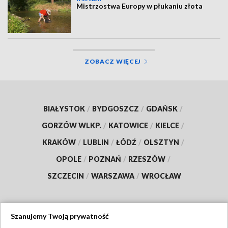
Mistrzostwa Europy w płukaniu złota
ZOBACZ WIĘCEJ
BIAŁYSTOK
/
BYDGOSZCZ
/
GDAŃSK
/
GORZÓW WLKP.
/
KATOWICE
/
KIELCE
/
KRAKÓW
/
LUBLIN
/
ŁÓDŹ
/
OLSZTYN
/
OPOLE
/
POZNAŃ
/
RZESZÓW
/
SZCZECIN
/
WARSZAWA
/
WROCŁAW
Szanujemy Twoją prywatność
Dołącz do nas: