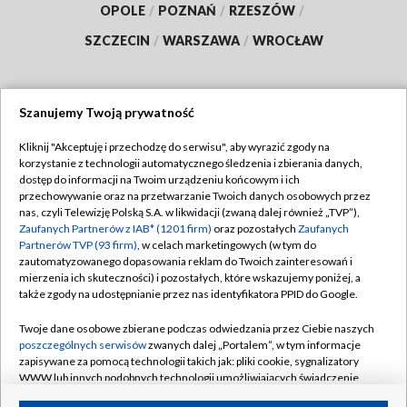
OPOLE
/
POZNAŃ
/
RZESZÓW
/
SZCZECIN
/
WARSZAWA
/
WROCŁAW
Szanujemy Twoją prywatność
Dołącz do nas:
Kliknij "Akceptuję i przechodzę do serwisu", aby wyrazić zgody na
korzystanie z technologii automatycznego śledzenia i zbierania danych,
TVP
dostęp do informacji na Twoim urządzeniu końcowym i ich
Abonament TVP
przechowywanie oraz na przetwarzanie Twoich danych osobowych przez
Regulamin TVP
nas, czyli Telewizję Polską S.A. w likwidacji (zwaną dalej również „TVP”),
Emisja w TVP
Polityka prywatności
Zaufanych Partnerów z IAB* (1201 firm)
oraz pozostałych
Zaufanych
Partnerów TVP (93 firm)
, w celach marketingowych (w tym do
Centrum informacji TVP
Moje zgody
zautomatyzowanego dopasowania reklam do Twoich zainteresowań i
mierzenia ich skuteczności) i pozostałych, które wskazujemy poniżej, a
Naziemna Telewizja Cyfrowa
Pomoc
także zgody na udostępnianie przez nas identyfikatora PPID do Google.
Sklep TVP
Biuro reklamy
Twoje dane osobowe zbierane podczas odwiedzania przez Ciebie naszych
Rada Programowa
Kontakt
poszczególnych serwisów
zwanych dalej „Portalem”, w tym informacje
zapisywane za pomocą technologii takich jak: pliki cookie, sygnalizatory
System NOS
WWW lub innych podobnych technologii umożliwiających świadczenie
dopasowanych i bezpiecznych usług, personalizację treści oraz reklam,
Informacje o nadawcy
Kanały