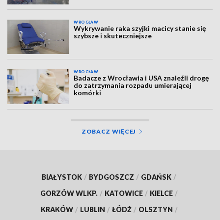
WROCŁAW
Wykrywanie raka szyjki macicy stanie się
szybsze i skuteczniejsze
WROCŁAW
Badacze z Wrocławia i USA znaleźli drogę
do zatrzymania rozpadu umierającej
komórki
ZOBACZ WIĘCEJ
BIAŁYSTOK
/
BYDGOSZCZ
/
GDAŃSK
/
GORZÓW WLKP.
/
KATOWICE
/
KIELCE
/
KRAKÓW
/
LUBLIN
/
ŁÓDŹ
/
OLSZTYN
/