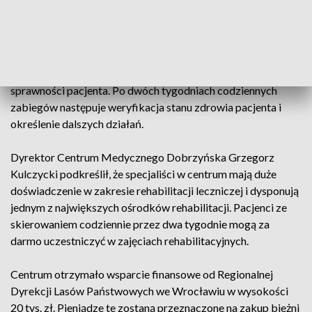
Oceniają oni stan pacjenta, dobierają odpowiedni zestaw
ćwiczeń i zabiegów, dostosowany do jego potrzeb i
możliwości. Wykonywane zabiegi służą poprawie wydolności
oddechowej i krążeniowej, poprawie równowagi i
koordynacji, zwiększeniu siły mięśniowej i ogólnej
sprawności pacjenta. Po dwóch tygodniach codziennych
zabiegów następuje weryfikacja stanu zdrowia pacjenta i
określenie dalszych działań.
Dyrektor Centrum Medycznego Dobrzyńska Grzegorz
Kulczycki podkreślił, że specjaliści w centrum mają duże
doświadczenie w zakresie rehabilitacji leczniczej i dysponują
jednym z największych ośrodków rehabilitacji. Pacjenci ze
skierowaniem codziennie przez dwa tygodnie mogą za
darmo uczestniczyć w zajęciach rehabilitacyjnych.
Centrum otrzymało wsparcie finansowe od Regionalnej
Dyrekcji Lasów Państwowych we Wrocławiu w wysokości
20 tys. zł. Pieniądze te zostaną przeznaczone na zakup bieżni