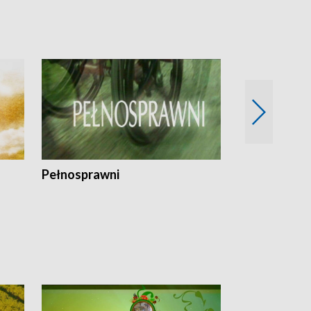
Pełnosprawni
Bezpieczny 