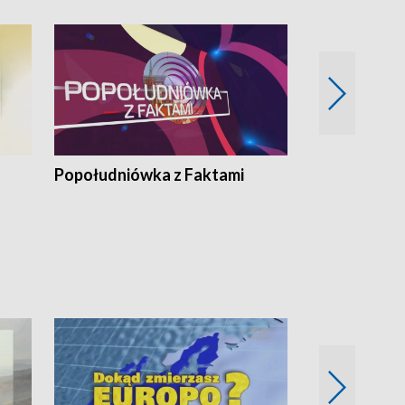
Popołudniówka z Faktami
Z Unią na Ty