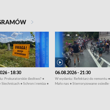
OGRAMÓW
026 - 18:30
06.08.2026 - 21:30
u: Prokuratorskie śledtwo? ●
W wydaniu: Refektarz do remontu ●
 Siechnicach ● Schron i remiza ●
Mało nas ● Sterroryzowane osiedle 
Morawiecki we Wrocławiu ● 81.
Fatalny remont ● Kosztowna ptasia
iędzynarodowego Festiwalu
● Nowa Ruska ● Pociągiem na lotnis
skiego ● Na pomoc Hiszpanom
Koniec upałów ● Kraksa na Tour de
wa po powodzi ● Filmowy
Pologne
z