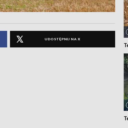
UDOSTĘPNIJ NA X
T
T