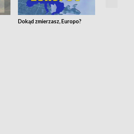
Dokąd zmierzasz, Europo?
Fakty Komen