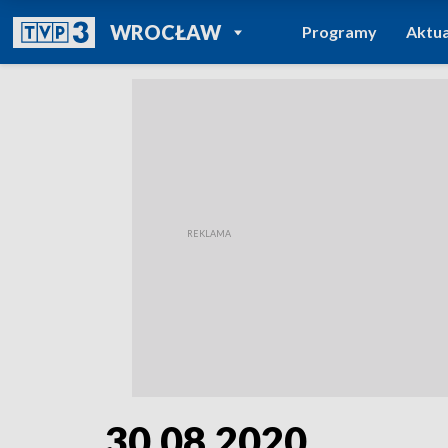
POWRÓT DO
WROCŁAW
Programy
Aktua
TVP REGIONY
30.08.2020