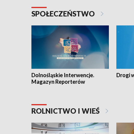
SPOŁECZEŃSTWO
Dolnośląskie Interwencje.
Drogi 
Magazyn Reporterów
ROLNICTWO I WIEŚ