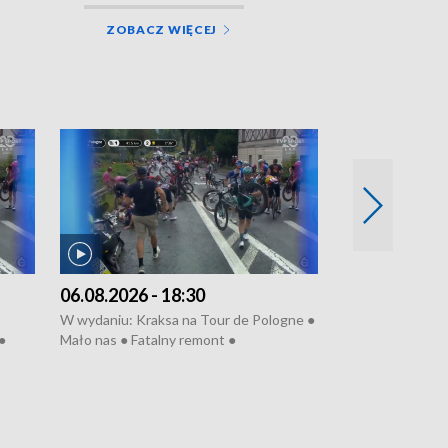
ZOBACZ WIĘCEJ
06.08.2026 - 18:30
05.08.2026 - 
W wydaniu: Kraksa na Tour de Pologne ●
W wydaniu: Dlacz
●
Mało nas ● Fatalny remont ●
do rzeki ● Lato 
 grypa
Sterroryzowane osiedle ● Kosztowna
● Senior za kółki
ko ●
ptasia grypa ● Pociągiem na lotnisko ●
cierpiwych ● Mro
Nowa Ruska ● Refektarz do remontu ●
Koniec upałów