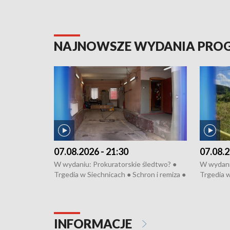
NAJNOWSZE WYDANIA PR
07.08.2026 - 21:30
07.08.2
W wydaniu: Prokuratorskie śledtwo? ●
W wydani
Trgedia w Siechnicach ● Schron i remiza ●
Trgedia w
Mateusz Morawiecki we Wrocławiu ● 81.
Mateusz 
edycja Międzynarodowego Festiwalu
edycja M
Chopinowskiego ● Na pomoc Hiszpanom
Chopinow
● Odbudowa po powodzi ● Filmowy
● Odbudo
INFORMACJE
Lubomierz
Lubomier