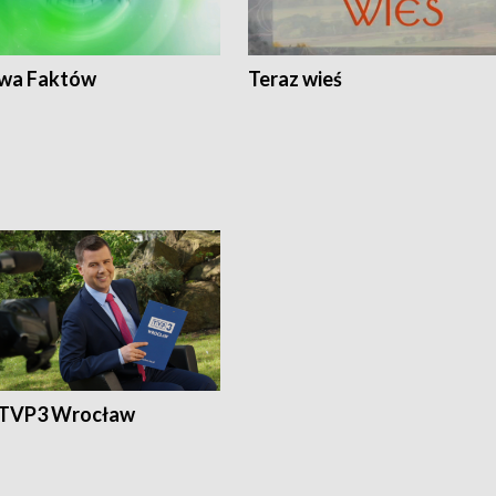
wa Faktów
Teraz wieś
 TVP3 Wrocław