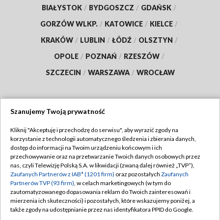
BIAŁYSTOK
/
BYDGOSZCZ
/
GDAŃSK
/
GORZÓW WLKP.
/
KATOWICE
/
KIELCE
/
KRAKÓW
/
LUBLIN
/
ŁÓDŹ
/
OLSZTYN
/
OPOLE
/
POZNAŃ
/
RZESZÓW
/
SZCZECIN
/
WARSZAWA
/
WROCŁAW
Szanujemy Twoją prywatność
Dołącz do nas:
Kliknij "Akceptuję i przechodzę do serwisu", aby wyrazić zgody na
korzystanie z technologii automatycznego śledzenia i zbierania danych,
TVP
dostęp do informacji na Twoim urządzeniu końcowym i ich
Abonament TVP
przechowywanie oraz na przetwarzanie Twoich danych osobowych przez
Regulamin TVP
nas, czyli Telewizję Polską S.A. w likwidacji (zwaną dalej również „TVP”),
Emisja w TVP
Polityka prywatności
Zaufanych Partnerów z IAB* (1201 firm)
oraz pozostałych
Zaufanych
Partnerów TVP (93 firm)
, w celach marketingowych (w tym do
Centrum informacji TVP
Moje zgody
zautomatyzowanego dopasowania reklam do Twoich zainteresowań i
mierzenia ich skuteczności) i pozostałych, które wskazujemy poniżej, a
Naziemna Telewizja Cyfrowa
Pomoc
także zgody na udostępnianie przez nas identyfikatora PPID do Google.
Sklep TVP