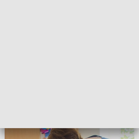
POWRÓT DO
WROCŁAW
TVP REGIONY
Kuba. Chłopiec, który wygrał z
autyzmem
2020-07-20
Maciej Biskup