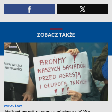
ZOBACZ TAKŻE
WROCŁAW
„Hejtowi, agresji, przemocy mówimy – nie”. We