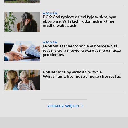
WROCŁAW
PCK: 364 tysięcy dzieci żyje w skrajnym
ubóstwie. W takich rodzinach nikt nie
myśli o wakacjach
WROCŁAW
Ekonomista: bezrobocie w Polsce wciąż
jest niskie, a niewielki wzrost nie oznacza
problemów
Bon senioralny wchodzi w życie.
Wyjaśniamy, kto może z niego skorzystać
ZOBACZ WIĘCEJ