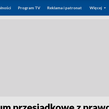
lności
Program TV
Reklama i patronat
Więcej
um przesiadkowe z praw