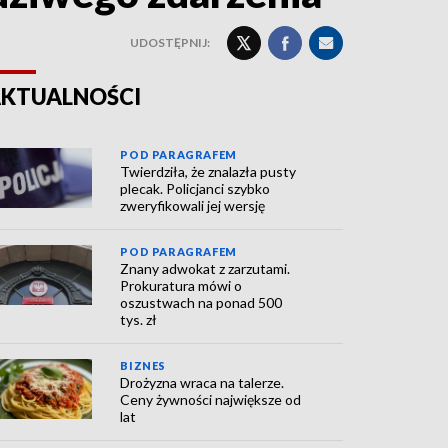
UDOSTĘPNIJ:
KTUALNOŚCI
POD PARAGRAFEM
Twierdziła, że znalazła pusty
plecak. Policjanci szybko
zweryfikowali jej wersję
POD PARAGRAFEM
Znany adwokat z zarzutami.
Prokuratura mówi o
oszustwach na ponad 500
tys. zł
BIZNES
Drożyzna wraca na talerze.
Ceny żywności największe od
lat