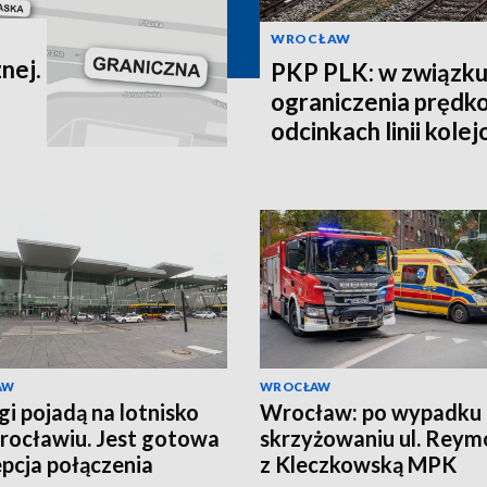
WROCŁAW
nej.
PKP PLK: w związku
ograniczenia prędko
odcinkach linii kole
AW
WROCŁAW
gi pojadą na lotnisko
Wrocław: po wypadku
ocławiu. Jest gotowa
skrzyżowaniu ul. Reym
pcja połączenia
z Kleczkowską MPK