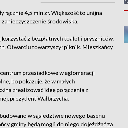
łącznie 4,5 mln zł. Większość to unijna
ć zanieczyszczenie środowiska.
korzystać z bezpłatnych toalet i pryszniców.
ch. Otwarciu towarzyszył piknik. Mieszkańcy
e centrum przesiadkowe w aglomeracji
ólne, bo pokazuje, że w małych
żna zrealizować ideę połączenia z
ej, prezydent Wałbrzycha.
ybudowano w sąsiedztwie nowego basenu
ańcy gminy będą mogli do niego dojeżdżać za