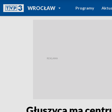
POWRÓT DO
WROCŁAW
Programy
Aktua
TVP REGIONY
Głuszyca ma centr