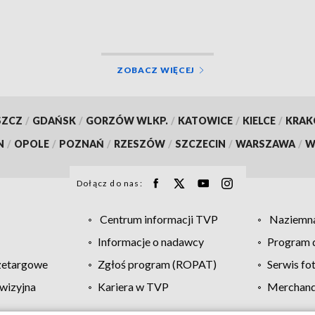
wprowadziło objazdy
ZOBACZ WIĘCEJ
SZCZ
/
GDAŃSK
/
GORZÓW WLKP.
/
KATOWICE
/
KIELCE
/
KRA
N
/
OPOLE
/
POZNAŃ
/
RZESZÓW
/
SZCZECIN
/
WARSZAWA
/
W
Dołącz do nas:
Centrum informacji TVP
Naziemna
Informacje o nadawcy
Program d
zetargowe
Zgłoś program (ROPAT)
Serwis fo
wizyjna
Kariera w TVP
Merchandi