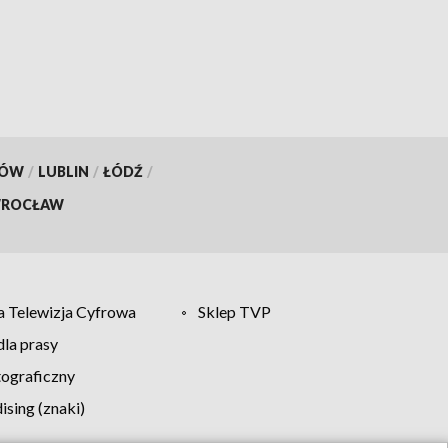
opóźnienia
KÓW
/
LUBLIN
/
ŁÓDŹ
/
ROCŁAW
 Telewizja Cyfrowa
Sklep TVP
la prasy
tograficzny
sing (znaki)