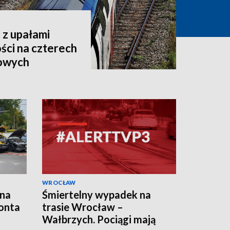
 z upałami
ści na czterech
jowych
WROCŁAW
 na
Śmiertelny wypadek na
onta
trasie Wrocław –
Wałbrzych. Pociągi mają