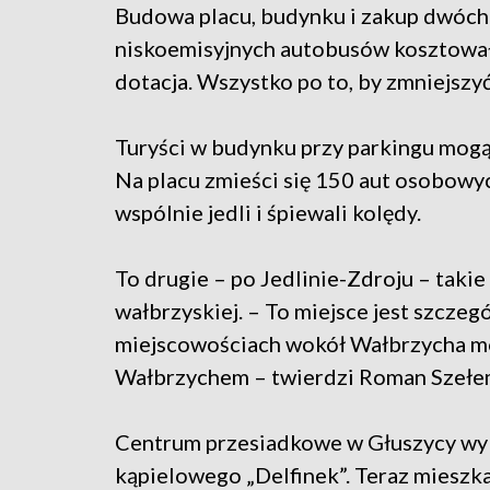
Budowa placu, budynku i zakup dwóch
niskoemisyjnych autobusów kosztowały 
dotacja. Wszystko po to, by zmniejszy
Turyści w budynku przy parkingu mogą 
Na placu zmieści się 150 aut osobowy
wspólnie jedli i śpiewali kolędy.
To drugie – po Jedlinie-Zdroju – taki
wałbrzyskiej. – To miejsce jest szczeg
miejscowościach wokół Wałbrzycha mo
Wałbrzychem – twierdzi Roman Szełem
Centrum przesiadkowe w Głuszycy w
kąpielowego „Delfinek”. Teraz mieszk