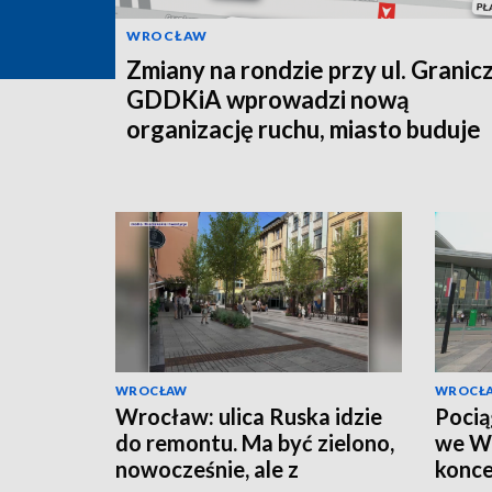
WROCŁAW
Zmiany na rondzie przy ul. Granicz
GDDKiA wprowadzi nową
organizację ruchu, miasto buduje
łącznik
WROCŁAW
WROCŁ
Wrocław: ulica Ruska idzie
Pocią
do remontu. Ma być zielono,
we Wr
nowocześnie, ale z
konce