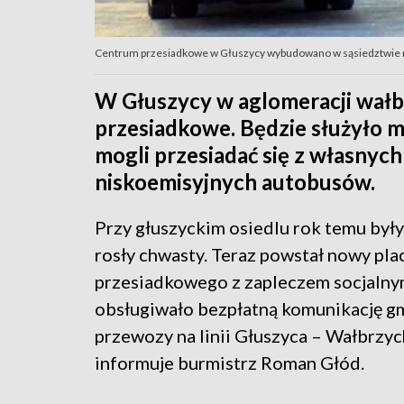
Centrum przesiadkowe w Głuszycy wybudowano w sąsiedztwie 
W Głuszycy w aglomeracji wałb
przesiadkowe. Będzie służyło 
mogli przesiadać się z własny
niskoemisyjnych autobusów.
Przy głuszyckim osiedlu rok temu były
rosły chwasty. Teraz powstał nowy pla
przesiadkowego z zapleczem socjalny
obsługiwało bezpłatną komunikację gm
przewozy na linii Głuszyca – Wałbrzyc
informuje burmistrz Roman Głód.