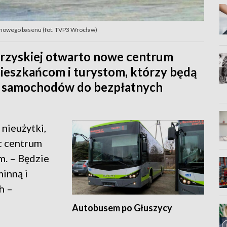
nowego basenu (fot. TVP3 Wrocław)
rzyskiej otwarto nowe centrum
mieszkańcom i turystom, którzy będą
ch samochodów do bezpłatnych
 nieużytki,
c centrum
m. – Będzie
inną i
h –
Autobusem po Głuszycy