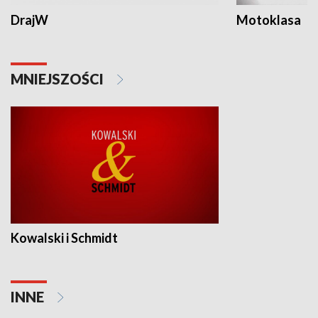
DrajW
Motoklasa
MNIEJSZOŚCI
Kowalski i Schmidt
INNE