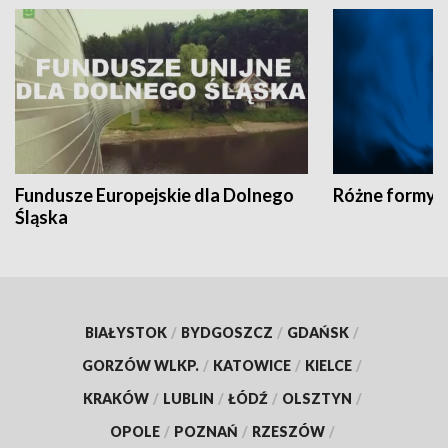
Fundusze Europejskie dla Dolnego
Różne formy t
Śląska
BIAŁYSTOK
/
BYDGOSZCZ
/
GDAŃSK
/
GORZÓW WLKP.
/
KATOWICE
/
KIELCE
/
KRAKÓW
/
LUBLIN
/
ŁÓDŹ
/
OLSZTYN
/
OPOLE
/
POZNAŃ
/
RZESZÓW
/