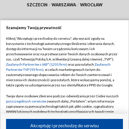
SZCZECIN
/
WARSZAWA
/
WROCŁAW
Szanujemy Twoją prywatność
Dołącz do nas:
Kliknij "Akceptuję i przechodzę do serwisu", aby wyrazić zgody na
korzystanie z technologii automatycznego śledzenia i zbierania danych,
TVP
dostęp do informacji na Twoim urządzeniu końcowym i ich
Abonament TVP
przechowywanie oraz na przetwarzanie Twoich danych osobowych przez
Regulamin TVP
nas, czyli Telewizję Polską S.A. w likwidacji (zwaną dalej również „TVP”),
Emisja w TVP
Polityka prywatności
Zaufanych Partnerów z IAB* (1201 firm)
oraz pozostałych
Zaufanych
Partnerów TVP (93 firm)
, w celach marketingowych (w tym do
Centrum informacji TVP
Moje zgody
zautomatyzowanego dopasowania reklam do Twoich zainteresowań i
mierzenia ich skuteczności) i pozostałych, które wskazujemy poniżej, a
Naziemna Telewizja Cyfrowa
Pomoc
także zgody na udostępnianie przez nas identyfikatora PPID do Google.
Sklep TVP
Biuro reklamy
Twoje dane osobowe zbierane podczas odwiedzania przez Ciebie naszych
Rada Programowa
Kontakt
poszczególnych serwisów
zwanych dalej „Portalem”, w tym informacje
zapisywane za pomocą technologii takich jak: pliki cookie, sygnalizatory
System NOS
WWW lub innych podobnych technologii umożliwiających świadczenie
dopasowanych i bezpiecznych usług, personalizację treści oraz reklam,
Informacje o nadawcy
Kanały
udostępnianie funkcji mediów społecznościowych oraz analizowanie
Akceptuję i przechodzę do serwisu
ruchu w Internecie.
Program dla prasy