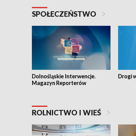
SPOŁECZEŃSTWO
Dolnośląskie Interwencje.
Drogi 
Magazyn Reporterów
ROLNICTWO I WIEŚ