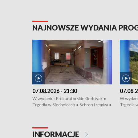
NAJNOWSZE WYDANIA PR
07.08.2026 - 21:30
07.08.2
W wydaniu: Prokuratorskie śledtwo? ●
W wydani
Trgedia w Siechnicach ● Schron i remiza ●
Trgedia w
Mateusz Morawiecki we Wrocławiu ● 81.
Mateusz 
edycja Międzynarodowego Festiwalu
edycja M
Chopinowskiego ● Na pomoc Hiszpanom
Chopinow
● Odbudowa po powodzi ● Filmowy
● Odbudo
INFORMACJE
Lubomierz
Lubomier