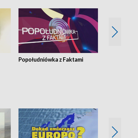
Popołudniówka z Faktami
Z Unią na Ty