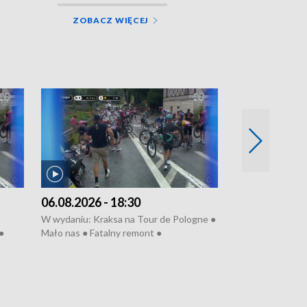
ZOBACZ WIĘCEJ
06.08.2026 - 18:30
05.08.2026 - 
W wydaniu: Kraksa na Tour de Pologne ●
W wydaniu: Dlacz
●
Mało nas ● Fatalny remont ●
do rzeki ● Lato 
 grypa
Sterroryzowane osiedle ● Kosztowna
● Senior za kółki
ko ●
ptasia grypa ● Pociągiem na lotnisko ●
cierpiwych ● Mro
Nowa Ruska ● Refektarz do remontu ●
Koniec upałów