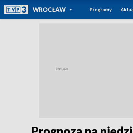
POWRÓT DO
WROCŁAW
Programy
Aktua
TVP REGIONY
Prognoza na niedzi