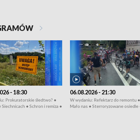
OGRAMÓW
026 - 18:30
06.08.2026 - 21:30
u: Prokuratorskie śledtwo? ●
W wydaniu: Refektarz do remontu ●
 Siechnicach ● Schron i remiza ●
Mało nas ● Sterroryzowane osiedle 
Morawiecki we Wrocławiu ● 81.
Fatalny remont ● Kosztowna ptasia
iędzynarodowego Festiwalu
● Nowa Ruska ● Pociągiem na lotnis
skiego ● Na pomoc Hiszpanom
Koniec upałów ● Kraksa na Tour de
wa po powodzi ● Filmowy
Pologne
z