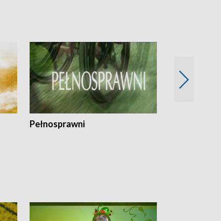
Pełnosprawni
Bezpieczny 