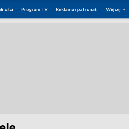
lności
Program TV
Reklama i patronat
Więcej
elę