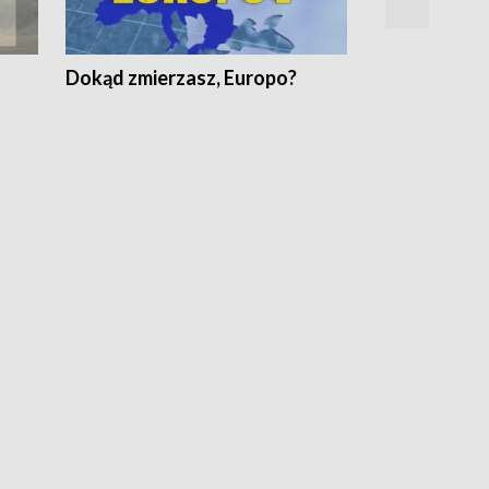
Dokąd zmierzasz, Europo?
Fakty Komen