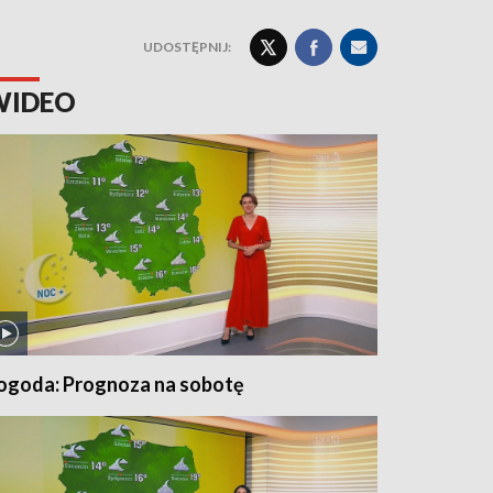
UDOSTĘPNIJ:
WIDEO
ogoda: Prognoza na sobotę