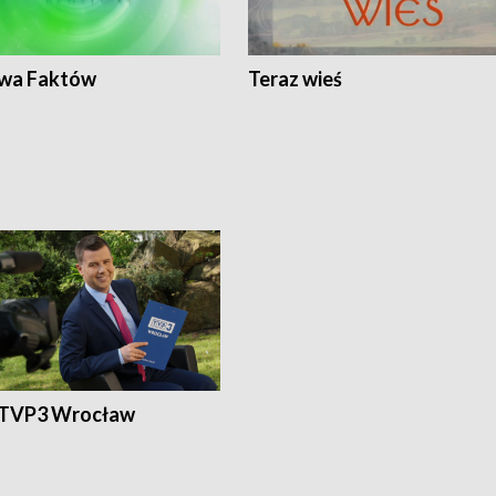
wa Faktów
Teraz wieś
 TVP3 Wrocław