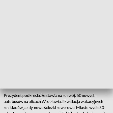
mną – mówił Jacek Sutryk. Wśród gości obecni byli
współpracownicy prezydenta, przedstawiciele świata
polityki i miejskich spółek. Wystąpieniu towarzyszyła
szczegółowa prezentacja działań na rzecz rozwoju
Wrocławia. – Ten ostatni rok to nie tylko 2142 spotkania z
mieszkańcami z 50 tysiącami osób, 7 tysięcy wrocławskich
wyprawek i 19 udzielonych ślubów. To przede wszystkim
niepowtarzalna szkoła – mówił gospodarz stolicy Dolnego
Śląska.
Prezydent przedstawił najważniejsze obszary dla rozwoju
miasta. – Trzy priorytety to transport publiczny, Wrocław
bez smogu i kwestia bezpieczeństwa – zapowiada Jacek
Sutryk.
Prezydent podkreśla, że stawia na rozwój: 50 nowych
autobusów na ulicach Wrocławia, likwidacja wakacyjnych
rozkładów jazdy, nowe ścieżki rowerowe. Miasto wyda 80