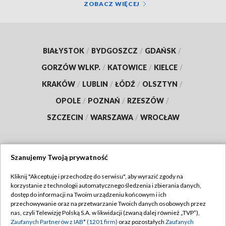
ZOBACZ WIĘCEJ
BIAŁYSTOK
/
BYDGOSZCZ
/
GDAŃSK
/
GORZÓW WLKP.
/
KATOWICE
/
KIELCE
/
KRAKÓW
/
LUBLIN
/
ŁÓDŹ
/
OLSZTYN
/
OPOLE
/
POZNAŃ
/
RZESZÓW
/
SZCZECIN
/
WARSZAWA
/
WROCŁAW
Szanujemy Twoją prywatność
Dołącz do nas:
Kliknij "Akceptuję i przechodzę do serwisu", aby wyrazić zgody na
korzystanie z technologii automatycznego śledzenia i zbierania danych,
TVP
dostęp do informacji na Twoim urządzeniu końcowym i ich
Abonament TVP
przechowywanie oraz na przetwarzanie Twoich danych osobowych przez
Regulamin TVP
nas, czyli Telewizję Polską S.A. w likwidacji (zwaną dalej również „TVP”),
Emisja w TVP
Polityka prywatności
Zaufanych Partnerów z IAB* (1201 firm)
oraz pozostałych
Zaufanych