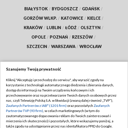
BIAŁYSTOK
/
BYDGOSZCZ
/
GDAŃSK
/
GORZÓW WLKP.
/
KATOWICE
/
KIELCE
/
KRAKÓW
/
LUBLIN
/
ŁÓDŹ
/
OLSZTYN
/
OPOLE
/
POZNAŃ
/
RZESZÓW
/
SZCZECIN
/
WARSZAWA
/
WROCŁAW
Szanujemy Twoją prywatność
Dołącz do nas:
Kliknij "Akceptuję i przechodzę do serwisu", aby wyrazić zgody na
korzystanie z technologii automatycznego śledzenia i zbierania danych,
TVP
dostęp do informacji na Twoim urządzeniu końcowym i ich
Abonament TVP
przechowywanie oraz na przetwarzanie Twoich danych osobowych przez
Regulamin TVP
nas, czyli Telewizję Polską S.A. w likwidacji (zwaną dalej również „TVP”),
Emisja w TVP
Polityka prywatności
Zaufanych Partnerów z IAB* (1201 firm)
oraz pozostałych
Zaufanych
Partnerów TVP (93 firm)
, w celach marketingowych (w tym do
Centrum informacji TVP
Moje zgody
zautomatyzowanego dopasowania reklam do Twoich zainteresowań i
mierzenia ich skuteczności) i pozostałych, które wskazujemy poniżej, a
Naziemna Telewizja Cyfrowa
Pomoc
także zgody na udostępnianie przez nas identyfikatora PPID do Google.