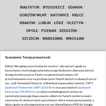
BIAŁYSTOK
/
BYDGOSZCZ
/
GDAŃSK
/
GORZÓW WLKP.
/
KATOWICE
/
KIELCE
/
KRAKÓW
/
LUBLIN
/
ŁÓDŹ
/
OLSZTYN
/
OPOLE
/
POZNAŃ
/
RZESZÓW
/
SZCZECIN
/
WARSZAWA
/
WROCŁAW
Szanujemy Twoją prywatność
Dołącz do nas:
Kliknij "Akceptuję i przechodzę do serwisu", aby wyrazić zgody na
korzystanie z technologii automatycznego śledzenia i zbierania danych,
TVP
dostęp do informacji na Twoim urządzeniu końcowym i ich
Abonament TVP
przechowywanie oraz na przetwarzanie Twoich danych osobowych przez
Regulamin TVP
nas, czyli Telewizję Polską S.A. w likwidacji (zwaną dalej również „TVP”),
Emisja w TVP
Polityka prywatności
Zaufanych Partnerów z IAB* (1201 firm)
oraz pozostałych
Zaufanych
Partnerów TVP (93 firm)
, w celach marketingowych (w tym do
Centrum informacji TVP
Moje zgody
zautomatyzowanego dopasowania reklam do Twoich zainteresowań i
mierzenia ich skuteczności) i pozostałych, które wskazujemy poniżej, a
Naziemna Telewizja Cyfrowa
Pomoc
także zgody na udostępnianie przez nas identyfikatora PPID do Google.