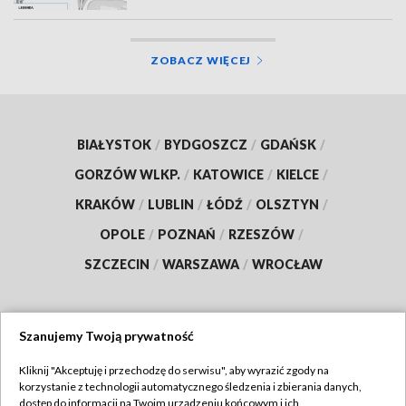
ZOBACZ WIĘCEJ
BIAŁYSTOK
/
BYDGOSZCZ
/
GDAŃSK
/
GORZÓW WLKP.
/
KATOWICE
/
KIELCE
/
KRAKÓW
/
LUBLIN
/
ŁÓDŹ
/
OLSZTYN
/
OPOLE
/
POZNAŃ
/
RZESZÓW
/
SZCZECIN
/
WARSZAWA
/
WROCŁAW
Szanujemy Twoją prywatność
Dołącz do nas:
Kliknij "Akceptuję i przechodzę do serwisu", aby wyrazić zgody na
korzystanie z technologii automatycznego śledzenia i zbierania danych,
TVP
dostęp do informacji na Twoim urządzeniu końcowym i ich