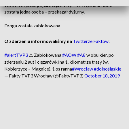
osobowe i jeden pojazd ciężarowy. – W wypadku ranna
została jedna osoba – przekazał dyżurny.
Droga została zablokowana.
O zdarzeniu informowaliśmy na
Twitterze Faktów
:
#alertTVP3
⚠️ Zablokowana
#AOW
#A8
w obu kier. po
zderzeniu 2 aut i ciężarówki na 1. kilometrze trasy (w.
Kobierzyce – Magnice). 1 os ranna
#Wrocław
#dolnośląskie
— Fakty TVP3 Wrocław (@FaktyTVP3)
October 18, 2019