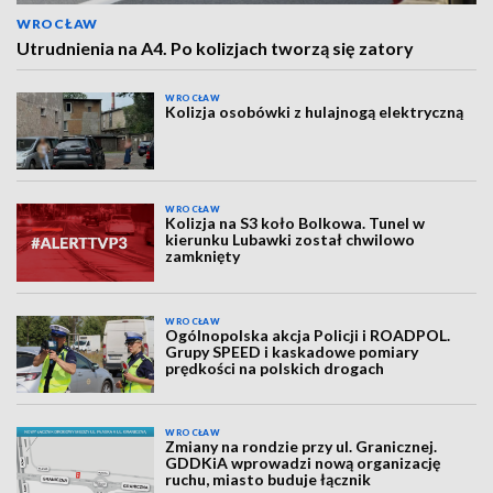
WROCŁAW
Utrudnienia na A4. Po kolizjach tworzą się zatory
WROCŁAW
Kolizja osobówki z hulajnogą elektryczną
WROCŁAW
Kolizja na S3 koło Bolkowa. Tunel w
kierunku Lubawki został chwilowo
zamknięty
WROCŁAW
Ogólnopolska akcja Policji i ROADPOL.
Grupy SPEED i kaskadowe pomiary
prędkości na polskich drogach
WROCŁAW
Zmiany na rondzie przy ul. Granicznej.
GDDKiA wprowadzi nową organizację
ruchu, miasto buduje łącznik