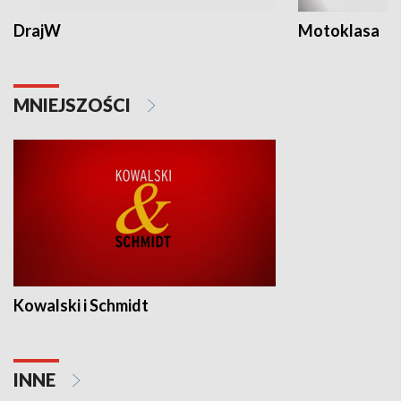
DrajW
Motoklasa
MNIEJSZOŚCI
Kowalski i Schmidt
INNE