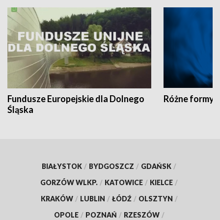
Fundusze Europejskie dla Dolnego
Różne formy t
Śląska
BIAŁYSTOK
/
BYDGOSZCZ
/
GDAŃSK
/
GORZÓW WLKP.
/
KATOWICE
/
KIELCE
/
KRAKÓW
/
LUBLIN
/
ŁÓDŹ
/
OLSZTYN
/
OPOLE
/
POZNAŃ
/
RZESZÓW
/