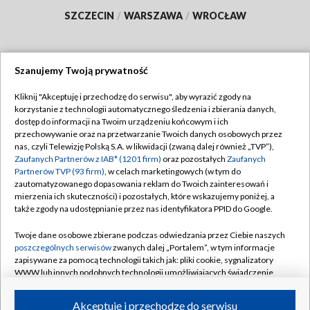
SZCZECIN
/
WARSZAWA
/
WROCŁAW
Szanujemy Twoją prywatność
Dołącz do nas:
Kliknij "Akceptuję i przechodzę do serwisu", aby wyrazić zgody na
korzystanie z technologii automatycznego śledzenia i zbierania danych,
TVP
dostęp do informacji na Twoim urządzeniu końcowym i ich
Abonament TVP
przechowywanie oraz na przetwarzanie Twoich danych osobowych przez
Regulamin TVP
nas, czyli Telewizję Polską S.A. w likwidacji (zwaną dalej również „TVP”),
Emisja w TVP
Polityka prywatności
Zaufanych Partnerów z IAB* (1201 firm)
oraz pozostałych
Zaufanych
Partnerów TVP (93 firm)
, w celach marketingowych (w tym do
Centrum informacji TVP
Moje zgody
zautomatyzowanego dopasowania reklam do Twoich zainteresowań i
mierzenia ich skuteczności) i pozostałych, które wskazujemy poniżej, a
Naziemna Telewizja Cyfrowa
Pomoc
także zgody na udostępnianie przez nas identyfikatora PPID do Google.
Sklep TVP
Biuro reklamy
Twoje dane osobowe zbierane podczas odwiedzania przez Ciebie naszych
Rada Programowa
Kontakt
poszczególnych serwisów
zwanych dalej „Portalem”, w tym informacje
zapisywane za pomocą technologii takich jak: pliki cookie, sygnalizatory
System NOS
WWW lub innych podobnych technologii umożliwiających świadczenie
dopasowanych i bezpiecznych usług, personalizację treści oraz reklam,
Informacje o nadawcy
Kanały
udostępnianie funkcji mediów społecznościowych oraz analizowanie
Akceptuję i przechodzę do serwisu
ruchu w Internecie.