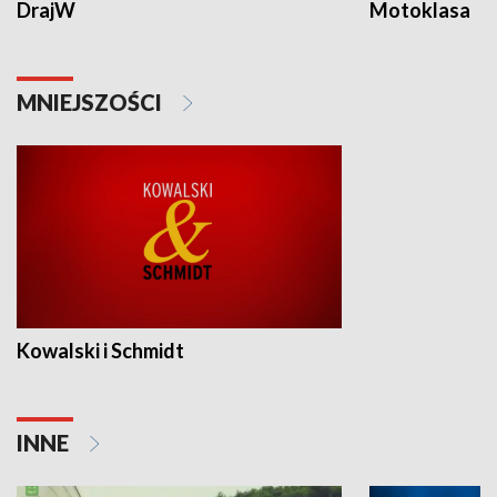
DrajW
Motoklasa
MNIEJSZOŚCI
Kowalski i Schmidt
INNE