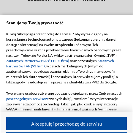
Szanujemy Twoją prywatność
Dołącz do nas:
Kliknij "Akceptuję i przechodzę do serwisu", aby wyrazić zgody na
korzystanie z technologii automatycznego śledzenia i zbierania danych,
TVP
dostęp do informacji na Twoim urządzeniu końcowym i ich
Abonament TVP
przechowywanie oraz na przetwarzanie Twoich danych osobowych przez
Regulamin TVP
nas, czyli Telewizję Polską S.A. w likwidacji (zwaną dalej również „TVP”),
Emisja w TVP
Polityka prywatności
Zaufanych Partnerów z IAB* (1201 firm)
oraz pozostałych
Zaufanych
Partnerów TVP (93 firm)
, w celach marketingowych (w tym do
Centrum informacji TVP
Moje zgody
zautomatyzowanego dopasowania reklam do Twoich zainteresowań i
mierzenia ich skuteczności) i pozostałych, które wskazujemy poniżej, a
Naziemna Telewizja Cyfrowa
Pomoc
także zgody na udostępnianie przez nas identyfikatora PPID do Google.
Sklep TVP
Biuro reklamy
Twoje dane osobowe zbierane podczas odwiedzania przez Ciebie naszych
Rada Programowa
Kontakt
poszczególnych serwisów
zwanych dalej „Portalem”, w tym informacje
zapisywane za pomocą technologii takich jak: pliki cookie, sygnalizatory
System NOS
WWW lub innych podobnych technologii umożliwiających świadczenie
dopasowanych i bezpiecznych usług, personalizację treści oraz reklam,
Informacje o nadawcy
Kanały
udostępnianie funkcji mediów społecznościowych oraz analizowanie
Akceptuję i przechodzę do serwisu
ruchu w Internecie.
Program dla prasy
©2026 Telewizja Polska S.A. w likwidacji