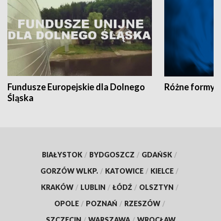
Fundusze Europejskie dla Dolnego
Różne formy t
Śląska
BIAŁYSTOK
/
BYDGOSZCZ
/
GDAŃSK
/
GORZÓW WLKP.
/
KATOWICE
/
KIELCE
/
KRAKÓW
/
LUBLIN
/
ŁÓDŹ
/
OLSZTYN
/
OPOLE
/
POZNAŃ
/
RZESZÓW
/
SZCZECIN
/
WARSZAWA
/
WROCŁAW