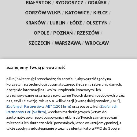
BIAŁYSTOK
/
BYDGOSZCZ
/
GDAŃSK
/
GORZÓW WLKP.
/
KATOWICE
/
KIELCE
/
KRAKÓW
/
LUBLIN
/
ŁÓDŹ
/
OLSZTYN
/
OPOLE
/
POZNAŃ
/
RZESZÓW
/
SZCZECIN
/
WARSZAWA
/
WROCŁAW
Szanujemy Twoją prywatność
Dołącz do nas:
Kliknij "Akceptuję i przechodzę do serwisu", aby wyrazić zgody na
korzystanie z technologii automatycznego śledzenia i zbierania danych,
TVP
dostęp do informacji na Twoim urządzeniu końcowym i ich
Abonament TVP
przechowywanie oraz na przetwarzanie Twoich danych osobowych przez
Regulamin TVP
nas, czyli Telewizję Polską S.A. w likwidacji (zwaną dalej również „TVP”),
Emisja w TVP
Polityka prywatności
Zaufanych Partnerów z IAB* (1201 firm)
oraz pozostałych
Zaufanych
Partnerów TVP (93 firm)
, w celach marketingowych (w tym do
Centrum informacji TVP
Moje zgody
zautomatyzowanego dopasowania reklam do Twoich zainteresowań i
mierzenia ich skuteczności) i pozostałych, które wskazujemy poniżej, a
Naziemna Telewizja Cyfrowa
Pomoc
także zgody na udostępnianie przez nas identyfikatora PPID do Google.
Sklep TVP
Biuro reklamy