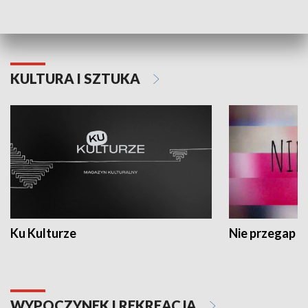
Dlaczego krowa...
Energia Przysz
KULTURA I SZTUKA
Ku Kulturze
Nie przegap
WYPOCZYNEK I REKREACJA