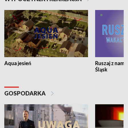
Aqua jesień
Ruszaj z nami
Śląsk
GOSPODARKA