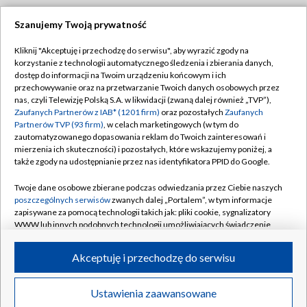
Szanujemy Twoją prywatność
Dołącz do nas:
Kliknij "Akceptuję i przechodzę do serwisu", aby wyrazić zgody na
korzystanie z technologii automatycznego śledzenia i zbierania danych,
TVP
dostęp do informacji na Twoim urządzeniu końcowym i ich
Abonament TVP
przechowywanie oraz na przetwarzanie Twoich danych osobowych przez
Regulamin TVP
nas, czyli Telewizję Polską S.A. w likwidacji (zwaną dalej również „TVP”),
Emisja w TVP
Polityka prywatności
Zaufanych Partnerów z IAB* (1201 firm)
oraz pozostałych
Zaufanych
Partnerów TVP (93 firm)
, w celach marketingowych (w tym do
Centrum informacji TVP
Moje zgody
zautomatyzowanego dopasowania reklam do Twoich zainteresowań i
mierzenia ich skuteczności) i pozostałych, które wskazujemy poniżej, a
Naziemna Telewizja Cyfrowa
Pomoc
także zgody na udostępnianie przez nas identyfikatora PPID do Google.
Sklep TVP
Biuro reklamy
Twoje dane osobowe zbierane podczas odwiedzania przez Ciebie naszych
Rada Programowa
Kontakt
poszczególnych serwisów
zwanych dalej „Portalem”, w tym informacje
zapisywane za pomocą technologii takich jak: pliki cookie, sygnalizatory
System NOS
WWW lub innych podobnych technologii umożliwiających świadczenie
dopasowanych i bezpiecznych usług, personalizację treści oraz reklam,
Informacje o nadawcy
Kanały
udostępnianie funkcji mediów społecznościowych oraz analizowanie
Akceptuję i przechodzę do serwisu
ruchu w Internecie.
Program dla prasy
©2026 Telewizja Polska S.A. w likwidacji
Biuro Reklamy
Twoje dane osobowe zbierane podczas odwiedzania przez Ciebie
Ustawienia zaawansowane
poszczególnych serwisów
na Portalu, takie jak adresy IP, identyfikatory