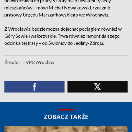
do Wrocławia do pracy, szkoły dla dziesiątek tysięcy
mieszkańców – mówi Michał Nowakowski, rzecznik
prasowy Urzędu Marszałkowskiego we Wrocławiu.
Z Wrocławia będzie można dojechać pociągiem również w
Góry Sowie i wałbrzyskie. Trwa również remont dalszego
odcinka tej trasy – od Świdnicy do Jedliny-Zdroju.
Źródło:
TVP3 Wrocław
ZOBACZ TAKŻE