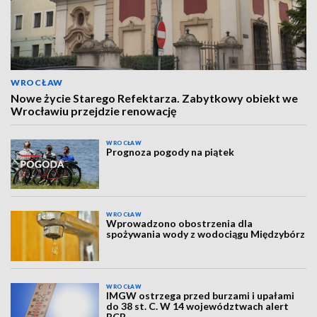
WROCŁAW
Nowe życie Starego Refektarza. Zabytkowy obiekt we
Wrocławiu przejdzie renowację
WROCŁAW
Prognoza pogody na piątek
WROCŁAW
Wprowadzono obostrzenia dla
spożywania wody z wodociągu Międzybórz
WROCŁAW
IMGW ostrzega przed burzami i upałami
do 38 st. C. W 14 województwach alert
RCB