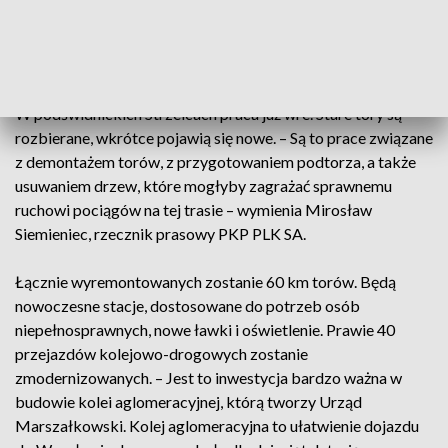
niemal 20 lat temu. – Jak pamiętam za dawnych szkolnych lat,
to bardzo dużo turystów przyjeżdżało pociągiem na Ślężę –
wspomina mieszkanka Sobótki Krystyna Górny.
W podświdnickich Strzelcach praca już wre. Stare tory są
rozbierane, wkrótce pojawią się nowe. – Są to prace związane
z demontażem torów, z przygotowaniem podtorza, a także
usuwaniem drzew, które mogłyby zagrażać sprawnemu
ruchowi pociągów na tej trasie – wymienia Mirosław
Siemieniec, rzecznik prasowy PKP PLK SA.
Łącznie wyremontowanych zostanie 60 km torów. Będą
nowoczesne stacje, dostosowane do potrzeb osób
niepełnosprawnych, nowe ławki i oświetlenie. Prawie 40
przejazdów kolejowo-drogowych zostanie
zmodernizowanych. – Jest to inwestycja bardzo ważna w
budowie kolei aglomeracyjnej, którą tworzy Urząd
Marszałkowski. Kolej aglomeracyjna to ułatwienie dojazdu