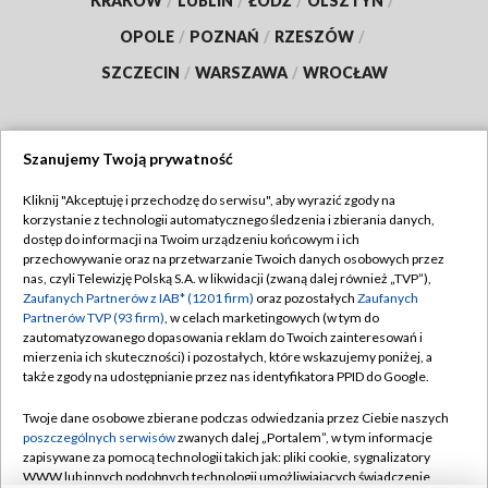
KRAKÓW
/
LUBLIN
/
ŁÓDŹ
/
OLSZTYN
/
OPOLE
/
POZNAŃ
/
RZESZÓW
/
SZCZECIN
/
WARSZAWA
/
WROCŁAW
Szanujemy Twoją prywatność
Dołącz do nas:
Kliknij "Akceptuję i przechodzę do serwisu", aby wyrazić zgody na
korzystanie z technologii automatycznego śledzenia i zbierania danych,
TVP
dostęp do informacji na Twoim urządzeniu końcowym i ich
Abonament TVP
przechowywanie oraz na przetwarzanie Twoich danych osobowych przez
Regulamin TVP
nas, czyli Telewizję Polską S.A. w likwidacji (zwaną dalej również „TVP”),
Emisja w TVP
Polityka prywatności
Zaufanych Partnerów z IAB* (1201 firm)
oraz pozostałych
Zaufanych
Partnerów TVP (93 firm)
, w celach marketingowych (w tym do
Centrum informacji TVP
Moje zgody
zautomatyzowanego dopasowania reklam do Twoich zainteresowań i
mierzenia ich skuteczności) i pozostałych, które wskazujemy poniżej, a
Naziemna Telewizja Cyfrowa
Pomoc
także zgody na udostępnianie przez nas identyfikatora PPID do Google.
Sklep TVP
Biuro reklamy
Twoje dane osobowe zbierane podczas odwiedzania przez Ciebie naszych
Rada Programowa
Kontakt
poszczególnych serwisów
zwanych dalej „Portalem”, w tym informacje
zapisywane za pomocą technologii takich jak: pliki cookie, sygnalizatory
System NOS
WWW lub innych podobnych technologii umożliwiających świadczenie