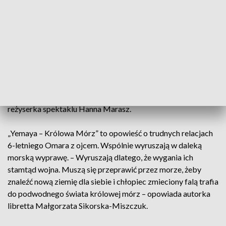
pewnym sensie poznanie nowego świata, bo muszę się
komunikować teraz z młodym widzem, który jest wrażliwy,
który słucha i który jest bezwzględny. Jak będzie źle, to on to
wyrazi – twierdzi kompozytor.
– Zobaczymy na scenie wszystkie zespoły Opery
Wrocławskiej. Solistów, solistów dziecięcych, chór, balet,
chór dziecięcy, orkiestrę oczywiście też usłyszymy – mówi
reżyserka spektaklu Hanna Marasz.
„Yemaya – Królowa Mórz” to opowieść o trudnych relacjach
6-letniego Omara z ojcem. Wspólnie wyruszają w daleką
morską wyprawę. – Wyruszają dlatego, że wygania ich
stamtąd wojna. Muszą się przeprawić przez morze, żeby
znaleźć nową ziemię dla siebie i chłopiec zmieciony falą trafia
do podwodnego świata królowej mórz – opowiada autorka
libretta Małgorzata Sikorska-Miszczuk.