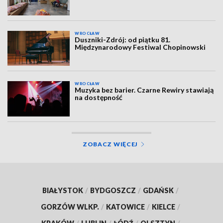
WROCŁAW
Duszniki-Zdrój: od piątku 81.
Międzynarodowy Festiwal Chopinowski
WROCŁAW
Muzyka bez barier. Czarne Rewiry stawiają
na dostępność
ZOBACZ WIĘCEJ
BIAŁYSTOK
/
BYDGOSZCZ
/
GDAŃSK
/
GORZÓW WLKP.
/
KATOWICE
/
KIELCE
/