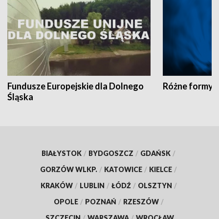
Fundusze Europejskie dla Dolnego
Różne formy t
Śląska
BIAŁYSTOK
/
BYDGOSZCZ
/
GDAŃSK
/
GORZÓW WLKP.
/
KATOWICE
/
KIELCE
/
KRAKÓW
/
LUBLIN
/
ŁÓDŹ
/
OLSZTYN
/
OPOLE
/
POZNAŃ
/
RZESZÓW
/
SZCZECIN
/
WARSZAWA
/
WROCŁAW