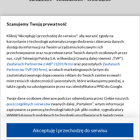
Szanujemy Twoją prywatność
Dołącz do nas:
Kliknij "Akceptuję i przechodzę do serwisu", aby wyrazić zgody na
korzystanie z technologii automatycznego śledzenia i zbierania danych,
TVP
dostęp do informacji na Twoim urządzeniu końcowym i ich
Abonament TVP
przechowywanie oraz na przetwarzanie Twoich danych osobowych przez
Regulamin TVP
nas, czyli Telewizję Polską S.A. w likwidacji (zwaną dalej również „TVP”),
Emisja w TVP
Polityka prywatności
Zaufanych Partnerów z IAB* (1201 firm)
oraz pozostałych
Zaufanych
Partnerów TVP (93 firm)
, w celach marketingowych (w tym do
Centrum informacji TVP
Moje zgody
zautomatyzowanego dopasowania reklam do Twoich zainteresowań i
mierzenia ich skuteczności) i pozostałych, które wskazujemy poniżej, a
Naziemna Telewizja Cyfrowa
Pomoc
także zgody na udostępnianie przez nas identyfikatora PPID do Google.
Sklep TVP
Biuro reklamy
Twoje dane osobowe zbierane podczas odwiedzania przez Ciebie naszych
Rada Programowa
Kontakt
poszczególnych serwisów
zwanych dalej „Portalem”, w tym informacje
zapisywane za pomocą technologii takich jak: pliki cookie, sygnalizatory
System NOS
WWW lub innych podobnych technologii umożliwiających świadczenie
dopasowanych i bezpiecznych usług, personalizację treści oraz reklam,
Informacje o nadawcy
Kanały
udostępnianie funkcji mediów społecznościowych oraz analizowanie
Akceptuję i przechodzę do serwisu
ruchu w Internecie.
Program dla prasy
©2026 Telewizja Polska S.A. w likwidacji