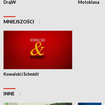
DrajW
Motoklasa
MNIEJSZOŚCI
Kowalski i Schmidt
INNE