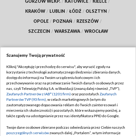
GORZÓW WLKP.
/
KATOWICE
/
KIELCE
/
KRAKÓW
/
LUBLIN
/
ŁÓDŹ
/
OLSZTYN
/
OPOLE
/
POZNAŃ
/
RZESZÓW
/
SZCZECIN
/
WARSZAWA
/
WROCŁAW
Szanujemy Twoją prywatność
Dołącz do nas:
Kliknij "Akceptuję i przechodzę do serwisu", aby wyrazić zgody na
korzystanie z technologii automatycznego śledzenia i zbierania danych,
TVP
dostęp do informacji na Twoim urządzeniu końcowym i ich
Abonament TVP
przechowywanie oraz na przetwarzanie Twoich danych osobowych przez
Regulamin TVP
nas, czyli Telewizję Polską S.A. w likwidacji (zwaną dalej również „TVP”),
Emisja w TVP
Polityka prywatności
Zaufanych Partnerów z IAB* (1201 firm)
oraz pozostałych
Zaufanych
Partnerów TVP (93 firm)
, w celach marketingowych (w tym do
Centrum informacji TVP
Moje zgody
zautomatyzowanego dopasowania reklam do Twoich zainteresowań i
mierzenia ich skuteczności) i pozostałych, które wskazujemy poniżej, a
Naziemna Telewizja Cyfrowa
Pomoc
także zgody na udostępnianie przez nas identyfikatora PPID do Google.
Sklep TVP
Biuro reklamy
Twoje dane osobowe zbierane podczas odwiedzania przez Ciebie naszych
Rada Programowa
Kontakt
poszczególnych serwisów
zwanych dalej „Portalem”, w tym informacje