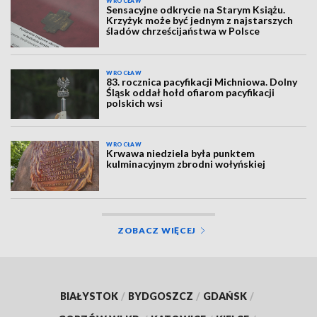
WROCŁAW
Sensacyjne odkrycie na Starym Książu.
Krzyżyk może być jednym z najstarszych
śladów chrześcijaństwa w Polsce
WROCŁAW
83. rocznica pacyfikacji Michniowa. Dolny
Śląsk oddał hołd ofiarom pacyfikacji
polskich wsi
WROCŁAW
Krwawa niedziela była punktem
kulminacyjnym zbrodni wołyńskiej
ZOBACZ WIĘCEJ
BIAŁYSTOK
/
BYDGOSZCZ
/
GDAŃSK
/