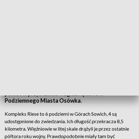
Kompleks Riese to 6 podziemi w Górach Sowich (fot. TVP3 Wrocław)
W Górach Sowich otwarto nową, multimedialna
trasę turystyczną. Nowoczesna prezentacja ma
pomóc w przybliżeniu tragicznej historii
Podziemnego Miasta Osówka.
Kompleks Riese to 6 podziemi w Górach Sowich, 4 są
udostępnione do zwiedzania. Ich długość przekracza 8,5
kilometra. Więźniowie w litej skale drążyli je przez ostatnie
półtora roku wojny. Prawdopodobnie miały tam być