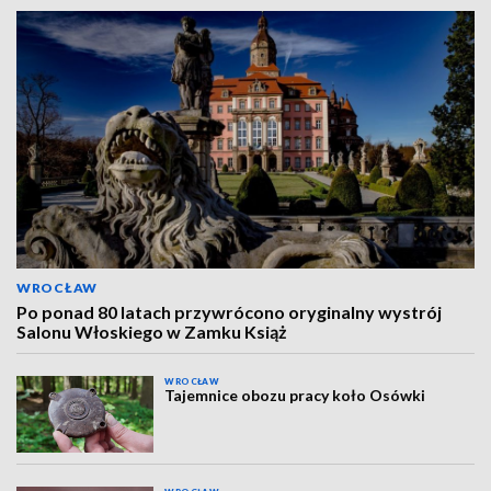
WROCŁAW
Po ponad 80 latach przywrócono oryginalny wystrój
Salonu Włoskiego w Zamku Książ
WROCŁAW
Tajemnice obozu pracy koło Osówki