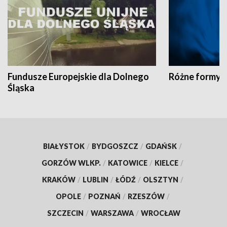
Fundusze Europejskie dla Dolnego
Różne formy t
Śląska
BIAŁYSTOK
/
BYDGOSZCZ
/
GDAŃSK
/
GORZÓW WLKP.
/
KATOWICE
/
KIELCE
/
KRAKÓW
/
LUBLIN
/
ŁÓDŹ
/
OLSZTYN
/
OPOLE
/
POZNAŃ
/
RZESZÓW
/
SZCZECIN
/
WARSZAWA
/
WROCŁAW