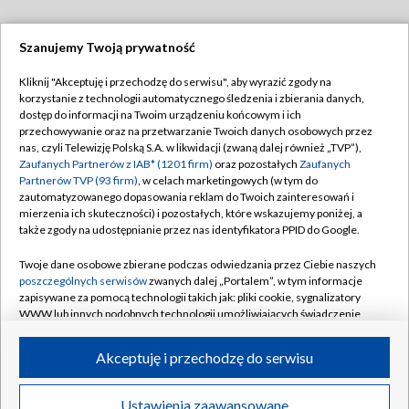
Szanujemy Twoją prywatność
Dołącz do nas:
Kliknij "Akceptuję i przechodzę do serwisu", aby wyrazić zgody na
korzystanie z technologii automatycznego śledzenia i zbierania danych,
TVP
dostęp do informacji na Twoim urządzeniu końcowym i ich
Abonament TVP
przechowywanie oraz na przetwarzanie Twoich danych osobowych przez
Regulamin TVP
nas, czyli Telewizję Polską S.A. w likwidacji (zwaną dalej również „TVP”),
Emisja w TVP
Polityka prywatności
Zaufanych Partnerów z IAB* (1201 firm)
oraz pozostałych
Zaufanych
Partnerów TVP (93 firm)
, w celach marketingowych (w tym do
Centrum informacji TVP
Moje zgody
zautomatyzowanego dopasowania reklam do Twoich zainteresowań i
mierzenia ich skuteczności) i pozostałych, które wskazujemy poniżej, a
Naziemna Telewizja Cyfrowa
Pomoc
także zgody na udostępnianie przez nas identyfikatora PPID do Google.
Sklep TVP
Biuro reklamy
Twoje dane osobowe zbierane podczas odwiedzania przez Ciebie naszych
Rada Programowa
Kontakt
poszczególnych serwisów
zwanych dalej „Portalem”, w tym informacje
zapisywane za pomocą technologii takich jak: pliki cookie, sygnalizatory
System NOS
WWW lub innych podobnych technologii umożliwiających świadczenie
dopasowanych i bezpiecznych usług, personalizację treści oraz reklam,
Informacje o nadawcy
Kanały
udostępnianie funkcji mediów społecznościowych oraz analizowanie
Akceptuję i przechodzę do serwisu
ruchu w Internecie.
Program dla prasy
©2026 Telewizja Polska S.A. w likwidacji
Biuro Reklamy
Twoje dane osobowe zbierane podczas odwiedzania przez Ciebie
Ustawienia zaawansowane