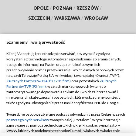
OPOLE
/
POZNAŃ
/
RZESZÓW
/
SZCZECIN
/
WARSZAWA
/
WROCŁAW
Szanujemy Twoją prywatność
Dołącz do nas:
Kliknij "Akceptuję i przechodzę do serwisu", aby wyrazić zgody na
korzystanie z technologii automatycznego śledzenia i zbierania danych,
TVP
dostęp do informacji na Twoim urządzeniu końcowym i ich
Abonament TVP
przechowywanie oraz na przetwarzanie Twoich danych osobowych przez
Regulamin TVP
nas, czyli Telewizję Polską S.A. w likwidacji (zwaną dalej również „TVP”),
Emisja w TVP
Polityka prywatności
Zaufanych Partnerów z IAB* (1201 firm)
oraz pozostałych
Zaufanych
Partnerów TVP (93 firm)
, w celach marketingowych (w tym do
Centrum informacji TVP
Moje zgody
zautomatyzowanego dopasowania reklam do Twoich zainteresowań i
mierzenia ich skuteczności) i pozostałych, które wskazujemy poniżej, a
Naziemna Telewizja Cyfrowa
Pomoc
także zgody na udostępnianie przez nas identyfikatora PPID do Google.
Sklep TVP
Biuro reklamy
Twoje dane osobowe zbierane podczas odwiedzania przez Ciebie naszych
Rada Programowa
Kontakt
poszczególnych serwisów
zwanych dalej „Portalem”, w tym informacje
zapisywane za pomocą technologii takich jak: pliki cookie, sygnalizatory
System NOS
WWW lub innych podobnych technologii umożliwiających świadczenie