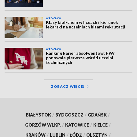
WROCŁAW
Klasy biol-chem w liceach i kierunek
lekarski na uczelniach hitami rekrutacji
WROCŁAW
Ranking karier absolwentów: PWr
ponownie pierwsza wśród uczelni
technicznych
ZOBACZ WIĘCEJ
BIAŁYSTOK
/
BYDGOSZCZ
/
GDAŃSK
/
GORZÓW WLKP.
/
KATOWICE
/
KIELCE
/
KRAKÓW
/
LUBLIN
/
ŁÓDŹ
/
OLSZTYN
/